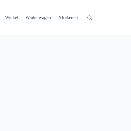
Winkel
Winkelwagen
Afrekenen