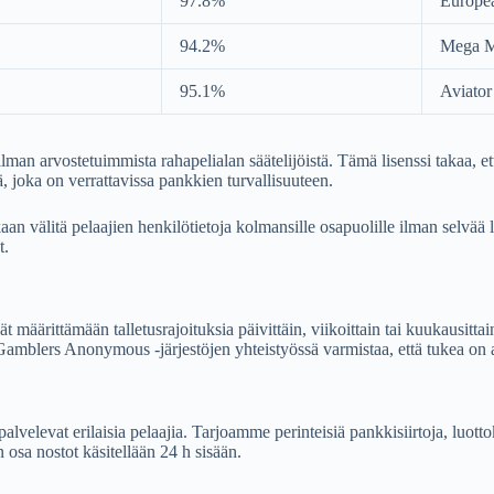
97.8%
Europe
94.2%
Mega M
95.1%
Aviator
n arvostetuimmista rahapelialan säätelijöistä. Tämä lisenssi takaa, et
 joka on verrattavissa pankkien turvallisuuteen.
 välitä pelaajien henkilötietoja kolmansille osapuolille ilman selvää lu
t.
 määrittämään talletusrajoituksia päivittäin, viikoittain tai kuukausitta
amblers Anonymous -järjestöjen yhteistyössä varmistaa, että tukea on ain
evat erilaisia pelaajia. Tarjoamme perinteisiä pankkisiirtoja, luottok
n osa nostot käsitellään 24 h sisään.