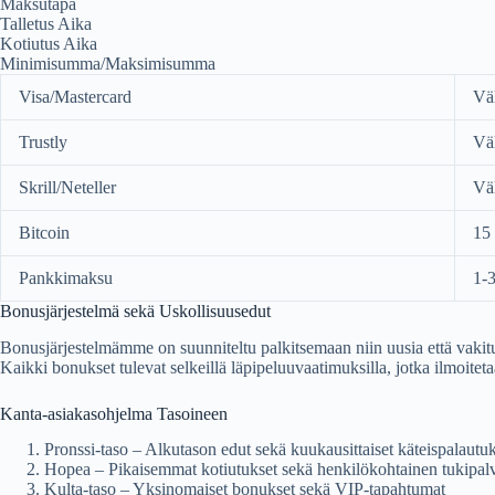
Maksutapa
Talletus Aika
Kotiutus Aika
Minimisumma/Maksimisumma
Visa/Mastercard
Vä
Trustly
Vä
Skrill/Neteller
Vä
Bitcoin
15
Pankkimaksu
1-3
Bonusjärjestelmä sekä Uskollisuusedut
Bonusjärjestelmämme on suunniteltu palkitsemaan niin uusia että vakitu
Kaikki bonukset tulevat selkeillä läpipeluuvaatimuksilla, jotka ilmoite
Kanta-asiakasohjelma Tasoineen
Pronssi-taso – Alkutason edut sekä kuukausittaiset käteispalautu
Hopea – Pikaisemmat kotiutukset sekä henkilökohtainen tukipal
Kulta-taso – Yksinomaiset bonukset sekä VIP-tapahtumat