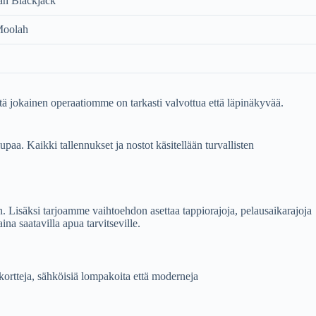
an Blackjack
oolah
tä jokainen operaatiomme on tarkasti valvottua että läpinäkyvää.
paa. Kaikki tallennukset ja nostot käsitellään turvallisten
in. Lisäksi tarjoamme vaihtoehdon asettaa tappiorajoja, pelausaikarajoja
a saatavilla apua tarvitseville.
ortteja, sähköisiä lompakoita että moderneja