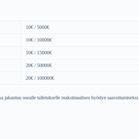
10€ / 5000€
10€ / 10000€
10€ / 15000€
20€ / 50000€
20€ / 100000€
ka jakautuu usealle talletukselle maksimaalisen hyödyn saavuttamiseksi.