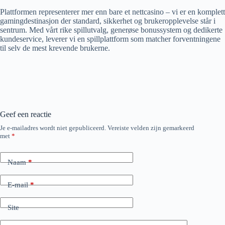
Plattformen representerer mer enn bare et nettcasino – vi er en komplett
gamingdestinasjon der standard, sikkerhet og brukeropplevelse står i
sentrum. Med vårt rike spillutvalg, generøse bonussystem og dedikerte
kundeservice, leverer vi en spillplattform som matcher forventningene
til selv de mest krevende brukerne.
Geef een reactie
Je e-mailadres wordt niet gepubliceerd.
Vereiste velden zijn gemarkeerd
met
*
Naam
*
E-mail
*
Site