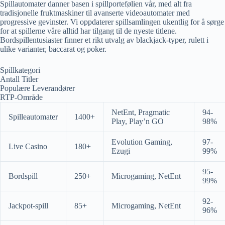
Spillautomater danner basen i spillportefølien vår, med alt fra
tradisjonelle fruktmaskiner til avanserte videoautomater med
progressive gevinster. Vi oppdaterer spillsamlingen ukentlig for å sørge
for at spillerne våre alltid har tilgang til de nyeste titlene.
Bordspillentusiaster finner et rikt utvalg av blackjack-typer, rulett i
ulike varianter, baccarat og poker.
Spillkategori
Antall Titler
Populære Leverandører
RTP-Område
NetEnt, Pragmatic
94-
Spilleautomater
1400+
Play, Play’n GO
98%
Evolution Gaming,
97-
Live Casino
180+
Ezugi
99%
95-
Bordspill
250+
Microgaming, NetEnt
99%
92-
Jackpot-spill
85+
Microgaming, NetEnt
96%