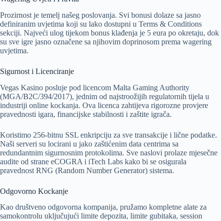
Prozirnost je temelj našeg poslovanja. Svi bonusi dolaze sa jasno
definiranim uvjetima koji su lako dostupni u Terms & Conditions
sekciji. Najveći ulog tijekom bonus klađenja je 5 eura po okretaju, dok
su sve igre jasno označene sa njihovim doprinosom prema wagering
uvjetima.
Sigurnost i Licenciranje
Vegas Kasino posluje pod licencom Malta Gaming Authority
(MGA/B2C/394/2017), jednim od najstroožijih regulatornih tijela u
industriji online kockanja. Ova licenca zahtijeva rigorozne provjere
pravednosti igara, financijske stabilnosti i zaštite igrača.
Koristimo 256-bitnu SSL enkripciju za sve transakcije i lične podatke.
Naši serveri su locirani u jako zaštićenim data centrima sa
redundantnim sigurnosnim protokolima. Sve naslovi prolaze mjesečne
audite od strane eCOGRA i iTech Labs kako bi se osigurala
pravednost RNG (Random Number Generator) sistema.
Odgovorno Kockanje
Kao društveno odgovorna kompanija, pružamo kompletne alate za
samokontrolu uključujući limite depozita, limite gubitaka, session