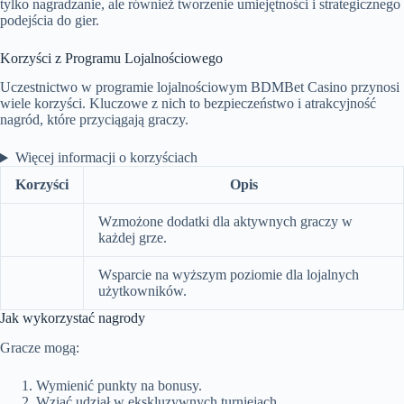
tylko nagradzanie, ale również tworzenie umiejętności i strategicznego
podejścia do gier.
Korzyści z Programu Lojalnościowego
Uczestnictwo w programie lojalnościowym BDMBet Casino przynosi
wiele korzyści. Kluczowe z nich to bezpieczeństwo i atrakcyjność
nagród, które przyciągają graczy.
Więcej informacji o korzyściach
Korzyści
Opis
Wzmożone dodatki
dla aktywnych graczy w
każdej grze.
Wsparcie na wyższym poziomie dla lojalnych
użytkowników.
Jak wykorzystać nagrody
Gracze mogą:
Wymienić punkty na bonusy.
Wziąć udział w ekskluzywnych turniejach.