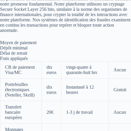
notre promesse fondamental. Notre plateforme utilisons un cryptage
Secure Socket Layer 256 bits, similaire à la norme des organismes de
finance internationales, pour crypter la totalité de les interactions avec
notre plateforme. Nos systèmes de identification des fraudes examinent
en continu les transactions pour repérer et bloquer toute action
anormale.
Moyen de paiement
Dépôt minimal
Délai de retrait
Frais appliqués
CB de paiement
dix
vingt-quatre à
Aucun
Visa/MC
euros
quarante-huit hrs
Portefeuilles
dix
Instantané à 12
électroniques
Gratuit
euros
heures
(Neteller, Skrill)
Transfert
bancaire
20€
1-3 j de travail
Aucun
européen
Monnaies