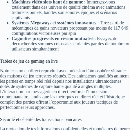
Machines vidéo slots haut de gamme
: Immergez-vous
totalement dans des univers de qualité cinéma avec animations
tridimensionnels, bandes-son sonores épiques et scénarios
captivants
Systèmes Megaways et systèmes innovantes
: Tirez parti de
mécaniques de gains novateurs proposant pas moins de 117 649
configurations victorieuses par spin
Cagnottes progressifs en réseau mutualisé
: Essayez de
décrocher des sommes colossales enrichies par des de nombreux
utilisateurs simultanément
Tables de jeu de gaming en live
Notre casino en direct reproduit avec précision l’atmosphère vibrante
des maisons de jeu terrestres réputés. Des animateurs qualifiés animent
les parties en temps réel réel depuis nos installations ultramodernes
dotés de systèmes de capture haute qualité à angles multiples.
L’interaction par messagerie en direct renforce l’immersion
communautaire, tandis que les métriques en direct réel et l’historique
complet des parties offrent l’opportunité aux joueurs tactiques de
perfectionner leurs approches.
Sécurité et célérité des transactions bancaires
La protection de tes informations confidentielles et monétaires demeure