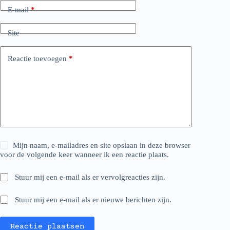
E-mail
*
Site
Reactie toevoegen
*
Mijn naam, e-mailadres en site opslaan in deze browser
voor de volgende keer wanneer ik een reactie plaats.
Stuur mij een e-mail als er vervolgreacties zijn.
Stuur mij een e-mail als er nieuwe berichten zijn.
Reactie plaatsen