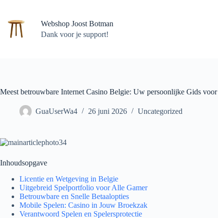
Ga
naar
de
Webshop Joost Botman
inhoud
Dank voor je support!
Meest betrouwbare Internet Casino Belgie: Uw persoonlijke Gids voor
GuaUserWa4
26 juni 2026
Uncategorized
Inhoudsopgave
Licentie en Wetgeving in Belgie
Uitgebreid Spelportfolio voor Alle Gamer
Betrouwbare en Snelle Betaalopties
Mobile Spelen: Casino in Jouw Broekzak
Verantwoord Spelen en Spelersprotectie