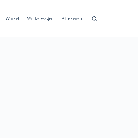
Winkel
Winkelwagen
Afrekenen