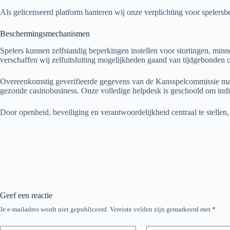
Als gelicenseerd platform hanteren wij onze verplichting voor spelersb
Beschermingsmechanismen
Spelers kunnen zelfstandig beperkingen instellen voor stortingen, minn
verschaffen wij zelfuitsluiting mogelijkheden gaand van tijdgebonden on
Overeenkomstig geverifieerde gegevens van de Kansspelcommissie maak
gezonde casinobusiness. Onze volledige helpdesk is geschoold om indi
Door openheid, beveiliging en verantwoordelijkheid centraal te stelle
Geef een reactie
Je e-mailadres wordt niet gepubliceerd.
Vereiste velden zijn gemarkeerd met
*