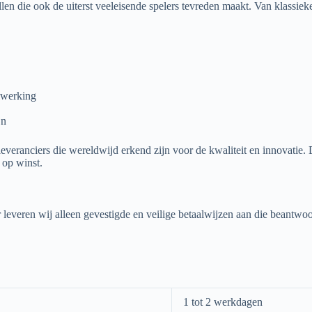
en die ook de uiterst veeleisende spelers tevreden maakt. Van klassiek
elwerking
jn
ranciers die wereldwijd erkend zijn voor de kwaliteit en innovatie. De
 op winst.
 leveren wij alleen gevestigde en veilige betaalwijzen aan die beantwo
1 tot 2 werkdagen