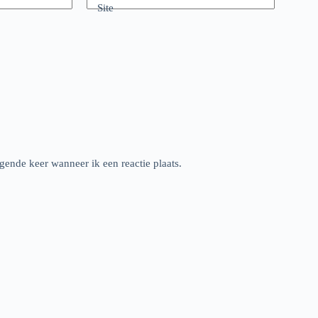
Site
gende keer wanneer ik een reactie plaats.