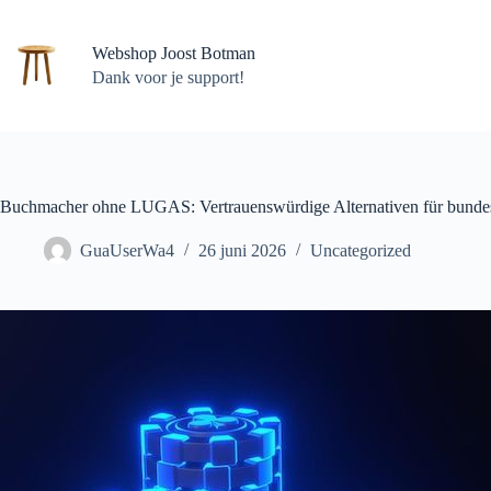
Ga
naar
de
Webshop Joost Botman
inhoud
Dank voor je support!
Buchmacher ohne LUGAS: Vertrauenswürdige Alternativen für bundes
GuaUserWa4
26 juni 2026
Uncategorized