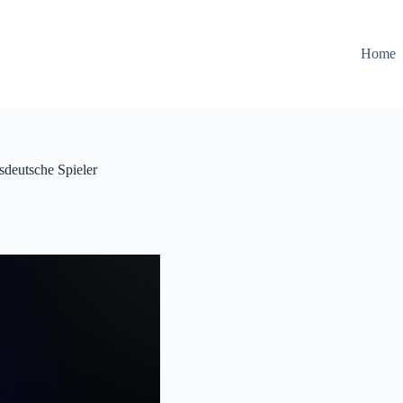
Home
deutsche Spieler