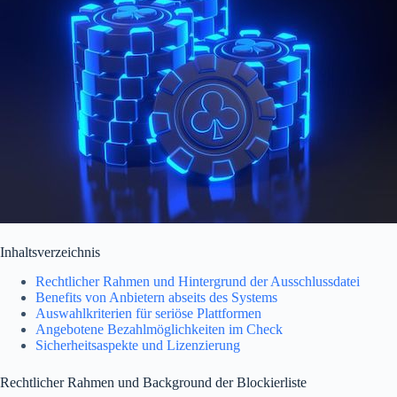
Inhaltsverzeichnis
Rechtlicher Rahmen und Hintergrund der Ausschlussdatei
Benefits von Anbietern abseits des Systems
Auswahlkriterien für seriöse Plattformen
Angebotene Bezahlmöglichkeiten im Check
Sicherheitsaspekte und Lizenzierung
Rechtlicher Rahmen und Background der Blockierliste