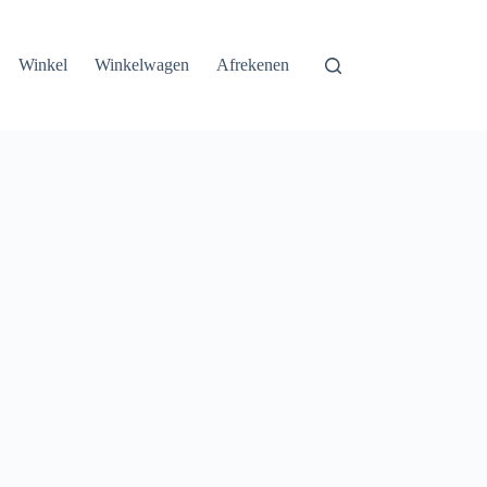
Winkel
Winkelwagen
Afrekenen