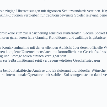
, da sie zügige Überweisungen mit rigorosen Schutzstandards vereinen
king-Optionen verbleiben für traditionsbewusste Spieler relevant, ben
rotokolle zum zur Absicherung sensibler Nutzerdaten. Secure Socket L
oren garantieren faire Gaming-Konditionen und zufällige Ergebnisse.
 Kontaktaufnahme mit der erteilenden Aufsicht über deren offizielle W
chen komplette Unternehmensdaten mit kontrollierbaren Geschäftsadres
g und Storage sollen einfach verfügbar sein
zur Selbstlimitierung zeigt vertrauenswürdiges Geschäftsgebaren
te benötigt akribische Analyse und Evaluierung individueller Wünsche. 
te internationale Operatoren mit stabilen Zulassungen stellen dabei verl