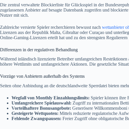
Die zentral verwaltete Blockierliste für Glücksspiel in der Bundesrepub
zugelassenen Anbieter auf besagte Datenbank zugreifen und blockierte 
Nutzer mit sich.
Zahlreiche versierte Spieler recherchieren bewusst nach
wettanbieter 
Lizenzen aus der Republik Malta, Gibraltar oder Curaçao und unterlieg
Online-Gaming-Lizenzen erteilt hat und zu den strengsten Regulierern
Differenzen in der regulativen Behandlung
Während inländisch lizenzierte Betreiber umfangreichen Restriktionen au
höhere Wettlimits und umfangreichere Aktionen. Die gesetzliche Situati
Vorzüge von Anbietern außerhalb des Systems
Seiten ohne Anbindung an die deutschlandweite Sperrdatei bieten mehrer
Wegfall von Monthly Einzahlungslimits:
Spieler können ihre 
Umfangreichere Spielauswahl:
Zugriff zu internationalen Bett
Vorteilhaftere Bonusangebote:
Generösere Willkommensboni un
Gesteigerte Wettquoten:
Mittels reduzierte regulatorische Au
Fehlende Zwangspausen:
Freier Zugriff ohne obligatorische B