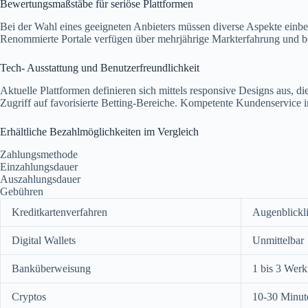
Bewertungsmaßstäbe für seriöse Plattformen
Bei der Wahl eines geeigneten Anbieters müssen diverse Aspekte einbe
Renommierte Portale verfügen über mehrjährige Markterfahrung und be
Tech- Ausstattung und Benutzerfreundlichkeit
Aktuelle Plattformen definieren sich mittels responsive Designs aus, 
Zugriff auf favorisierte Betting-Bereiche. Kompetente Kundenservi
Erhältliche Bezahlmöglichkeiten im Vergleich
Zahlungsmethode
Einzahlungsdauer
Auszahlungsdauer
Gebühren
Kreditkartenverfahren
Augenblickl
Digital Wallets
Unmittelbar
Banküberweisung
1 bis 3 Werk
Cryptos
10-30 Minut