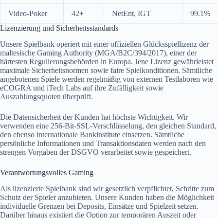
Video-Poker
42+
NetEnt, IGT
99.1%
Lizenzierung und Sicherheitsstandards
Unsere Spielbank operiert mit einer offiziellen Glücksspiellizenz der
maltesische Gaming Authority (MGA/B2C/394/2017), einer der
härtesten Regulierungsbehörden in Europa. Jene Lizenz gewährleistet
maximale Sicherheitsnormen sowie faire Spielkonditionen. Sämtliche
angebotenen Spiele werden regelmäßig von externen Testlaboren wie
eCOGRA und iTech Labs auf ihre Zufälligkeit sowie
Auszahlungsquoten überprüft.
Die Datensicherheit der Kunden hat höchste Wichtigkeit. Wir
verwenden eine 256-Bit-SSL-Verschlüsselung, den gleichen Standard,
den ebenso internationale Bankinstitute einsetzen. Sämtliche
persönliche Informationen und Transaktionsdaten werden nach den
strengen Vorgaben der DSGVO verarbeitet sowie gespeichert.
Verantwortungsvolles Gaming
Als lizenzierte Spielbank sind wir gesetzlich verpflichtet, Schritte zum
Schutz der Spieler anzubieten. Unsere Kunden haben die Möglichkeit
individuelle Grenzen bei Deposits, Einsätze und Spielzeit setzen.
Darüber hinaus existiert die Option zur temporären Auszeit oder