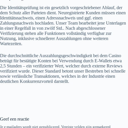
Die Identitätsprüfung ist ein gesetzlich vorgeschriebener Ablauf, der
dem Schutz aller Parteien dient. Neuregistrierte Kunden müssen einen
Identitätsnachweis, einen Adressnachweis und ggf. einen
Zahlungsnachweis hochladen. Unser Team bearbeitet jene Unterlagen
in einer Regelfall in von zwölf Std.. Nach abgeschlossener
Verifizierung stehen alle Funktionen vollständig verfügbar zur
Nutzung, inklusive schnellerer Auszahlungen ohne weiteren
Wartezeiten.
Die durchschnittliche Auszahlungsgeschwindigkeit bei dem Casino
beträgt für bestätigte Konten bei Verwendung durch E-Wallets etwa
2,5 Stunden – ein verifizierter Wert, welcher durch externe Reviews
verifiziert wurde. Dieser Standard betont unser Bestreben bei schnelle
sowie verlässliche Transaktionen, welches in der Industrie einen
deutlichen Konkurrenzvorteil darstellt.
Geef een reactie
Je e-mailadres wordt niet gepubliceerd.
Vereiste velden zijn gemarkeerd