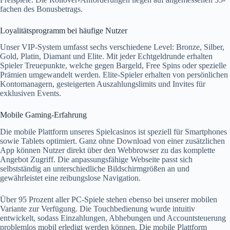
fachen des Bonusbetrags.
Loyalitätsprogramm bei häufige Nutzer
Unser VIP-System umfasst sechs verschiedene Level: Bronze, Silber,
Gold, Platin, Diamant und Elite. Mit jeder Echtgeldrunde erhalten
Spieler Treuepunkte, welche gegen Bargeld, Free Spins oder spezielle
Prämien umgewandelt werden. Elite-Spieler erhalten von persönlichen
Kontomanagern, gesteigerten Auszahlungslimits und Invites für
exklusiven Events.
Mobile Gaming-Erfahrung
Die mobile Plattform unseres Spielcasinos ist speziell für Smartphones
sowie Tablets optimiert. Ganz ohne Download von einer zusätzlichen
App können Nutzer direkt über den Webbrowser zu das komplette
Angebot Zugriff. Die anpassungsfähige Webseite passt sich
selbstständig an unterschiedliche Bildschirmgrößen an und
gewährleistet eine reibungslose Navigation.
Über 95 Prozent aller PC-Spiele stehen ebenso bei unserer mobilen
Variante zur Verfügung. Die Touchbedienung wurde intuitiv
entwickelt, sodass Einzahlungen, Abhebungen und Accountsteuerung
problemlos mobil erledigt werden können. Die mobile Plattform