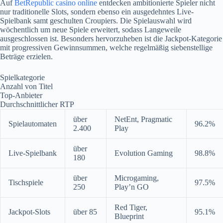
Auf
BetRepublic casino online
entdecken ambitionierte Spieler nicht
nur traditionelle Slots, sondern ebenso ein ausgedehntes Live-
Spielbank samt geschulten Croupiers. Die Spielauswahl wird
wöchentlich um neue Spiele erweitert, sodass Langeweile
ausgeschlossen ist. Besonders hervorzuheben ist die Jackpot-Kategorie
mit progressiven Gewinnsummen, welche regelmäßig siebenstellige
Beträge erzielen.
Spielkategorie
Anzahl von Titel
Top-Anbieter
Durchschnittlicher RTP
über
NetEnt, Pragmatic
Spielautomaten
96.2%
2.400
Play
über
Live-Spielbank
Evolution Gaming
98.8%
180
über
Microgaming,
Tischspiele
97.5%
250
Play’n GO
Red Tiger,
Jackpot-Slots
über 85
95.1%
Blueprint