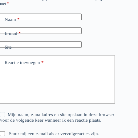
met
*
Naam
*
E-mail
*
Site
Reactie toevoegen
*
Mijn naam, e-mailadres en site opslaan in deze browser
voor de volgende keer wanneer ik een reactie plaats.
Stuur mij een e-mail als er vervolgreacties zijn.