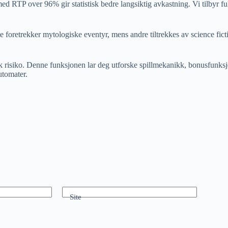
d RTP over 96% gir statistisk bedre langsiktig avkastning. Vi tilbyr fu
e foretrekker mytologiske eventyr, mens andre tiltrekkes av science fictio
risiko. Denne funksjonen lar deg utforske spillmekanikk, bonusfunksjon
utomater.
Site