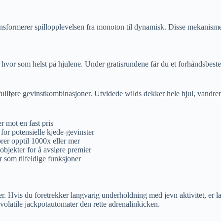
formerer spillopplevelsen fra monoton til dynamisk. Disse mekanismene 
er hvor som helst på hjulene. Under gratisrundene får du et forhåndsbeste
llføre gevinstkombinasjoner. Utvidede wilds dekker hele hjul, vandrende 
r mot en fast pris
for potensielle kjede-gevinster
rer opptil 1000x eller mer
 objekter for å avsløre premier
r som tilfeldige funksjoner
anser. Hvis du foretrekker langvarig underholdning med jevn aktivitet, e
olatile jackpotautomater den rette adrenalinkicken.