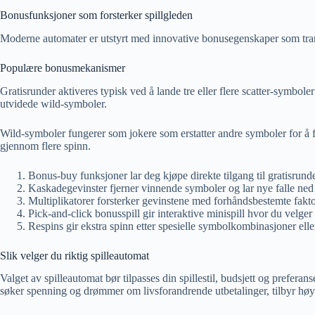
Bonusfunksjoner som forsterker spillgleden
Moderne automater er utstyrt med innovative bonusegenskaper som trans
Populære bonusmekanismer
Gratisrunder aktiveres typisk ved å lande tre eller flere scatter-symbol
utvidede wild-symboler.
Wild-symboler fungerer som jokere som erstatter andre symboler for å fu
gjennom flere spinn.
Bonus-buy funksjoner lar deg kjøpe direkte tilgang til gratisrunde
Kaskadegevinster fjerner vinnende symboler og lar nye falle ned 
Multiplikatorer forsterker gevinstene med forhåndsbestemte fakto
Pick-and-click bonusspill gir interaktive minispill hvor du velger
Respins gir ekstra spinn etter spesielle symbolkombinasjoner elle
Slik velger du riktig spilleautomat
Valget av spilleautomat bør tilpasses din spillestil, budsjett og prefer
søker spenning og drømmer om livsforandrende utbetalinger, tilbyr høyv