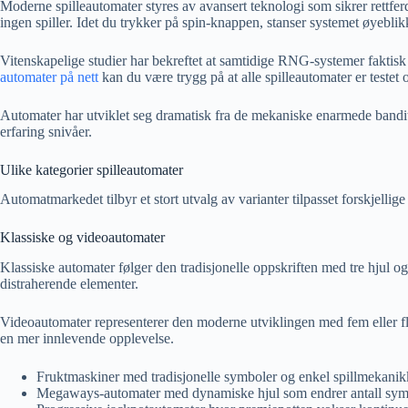
Moderne spilleautomater styres av avansert teknologi som sikrer rettfe
ingen spiller. Idet du trykker på spin-knappen, stanser systemet øyeblik
Vitenskapelige studier har bekreftet at samtidige RNG-systemer faktisk
automater på nett
kan du være trygg på at alle spilleautomater er testet
Automater har utviklet seg dramatisk fra de mekaniske enarmede banditte
erfaring snivåer.
Ulike kategorier spilleautomater
Automatmarkedet tilbyr et stort utvalg av varianter tilpasset forskjellige
Klassiske og videoautomater
Klassiske automater følger den tradisjonelle oppskriften med tre hjul o
distraherende elementer.
Videoautomater representerer den moderne utviklingen med fem eller fle
en mer innlevende opplevelse.
Fruktmaskiner med tradisjonelle symboler og enkel spillmekanik
Megaways-automater med dynamiske hjul som endrer antall symb