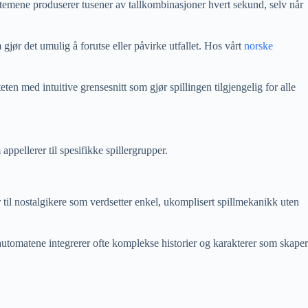
stemene produserer tusener av tallkombinasjoner hvert sekund, selv når
jør det umulig å forutse eller påvirke utfallet. Hos vårt
norske
n med intuitive grensesnitt som gjør spillingen tilgjengelig for alle
appellerer til spesifikke spillergrupper.
 til nostalgikere som verdsetter enkel, ukomplisert spillmekanikk uten
automatene integrerer ofte komplekse historier og karakterer som skaper