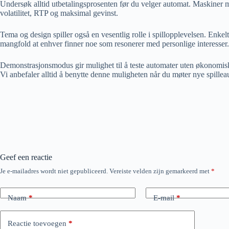
Undersøk alltid utbetalingsprosenten før du velger automat. Maskiner me
volatilitet, RTP og maksimal gevinst.
Tema og design spiller også en vesentlig rolle i spillopplevelsen. Enkelt
mangfold at enhver finner noe som resonerer med personlige interesser.
Demonstrasjonsmodus gir mulighet til å teste automater uten økonomisk 
Vi anbefaler alltid å benytte denne muligheten når du møter nye spillea
Geef een reactie
Je e-mailadres wordt niet gepubliceerd.
Vereiste velden zijn gemarkeerd met
*
Naam
*
E-mail
*
Reactie toevoegen
*