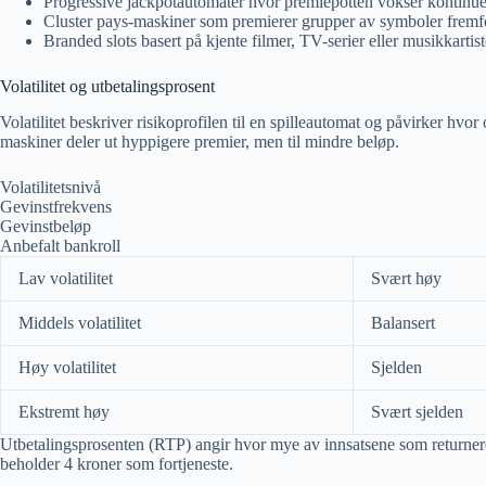
Progressive jackpotautomater hvor premiepotten vokser kontinue
Cluster pays-maskiner som premierer grupper av symboler fremfo
Branded slots basert på kjente filmer, TV-serier eller musikkartist
Volatilitet og utbetalingsprosent
Volatilitet beskriver risikoprofilen til en spilleautomat og påvirker hvo
maskiner deler ut hyppigere premier, men til mindre beløp.
Volatilitetsnivå
Gevinstfrekvens
Gevinstbeløp
Anbefalt bankroll
Lav volatilitet
Svært høy
Middels volatilitet
Balansert
Høy volatilitet
Sjelden
Ekstremt høy
Svært sjelden
Utbetalingsprosenten (RTP) angir hvor mye av innsatsene som returneres
beholder 4 kroner som fortjeneste.