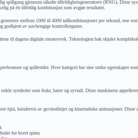
rdig spillgang gjennom såkalte tilfeldighetsgeneratorer (RNG). Disse sy
kelig på én tilfeldig kombinasjon som avgjør resultatet.
 genererer mellom 1000 til 4000 tallkombinasjoner per sekund, noe som g
 og godkjent av uavhengige kontrollorganer.
ne til dagens digitale mesterverk. Teknologien bak skjuler kompleksitete
 preferanser og spillestiler. Hver kategori har sine unike egenskaper som 
g enkle symboler som frukt, barer og syvtall. Disse maskinene appellerer
re hjul, hundrevis av gevinstlinjer og kinematiske animasjoner. Disse 
k
oler for hvert spinn