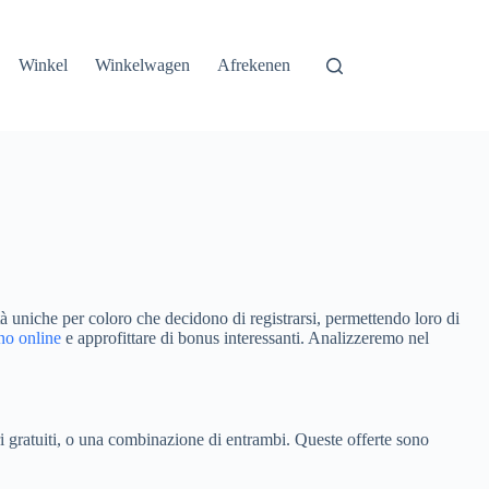
Winkel
Winkelwagen
Afrekenen
à uniche per coloro che decidono di registrarsi, permettendo loro di
no online
e approfittare di bonus interessanti. Analizzeremo nel
i gratuiti, o una combinazione di entrambi. Queste offerte sono