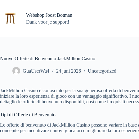
Ga
naar
de
Webshop Joost Botman
inhoud
Dank voor je support!
Nuove Offerte di Benvenuto JackMillion Casino
GuaUserWa4
24 juni 2026
Uncategorized
JackMillion Casino è conosciuto per la sua generosa offerta di benvenut
iniziare la loro esperienza di gioco con un vantaggio significativo. I nu
dettaglio le offerte di benvenuto disponibili, così come i requisiti necess
Tipi di Offerte di Benvenuto
Le offerte di benvenuto di JackMillion Casino possono variare in base 
concepite per incentivare i nuovi giocatori e migliorare la loro esperien