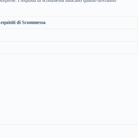
sorprese. I requisiti di scommessa indicano quanto dovranno
equisiti di Scommessa