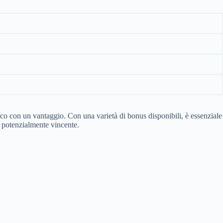
oco con un vantaggio. Con una varietà di bonus disponibili, è essenziale
e potenzialmente vincente.