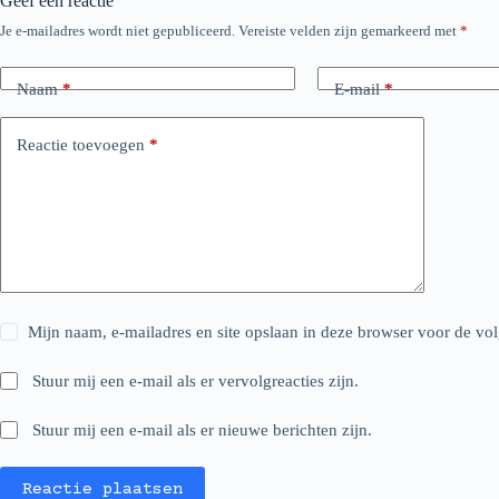
Geef een reactie
Je e-mailadres wordt niet gepubliceerd.
Vereiste velden zijn gemarkeerd met
*
Naam
*
E-mail
*
Reactie toevoegen
*
Mijn naam, e-mailadres en site opslaan in deze browser voor de vol
Stuur mij een e-mail als er vervolgreacties zijn.
Stuur mij een e-mail als er nieuwe berichten zijn.
Reactie plaatsen