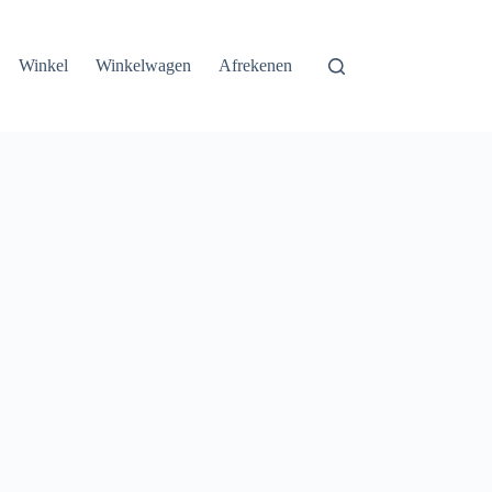
Winkel
Winkelwagen
Afrekenen