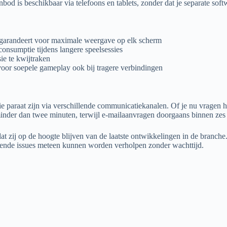
d is beschikbaar via telefoons en tablets, zonder dat je separate softwa
 garandeert voor maximale weergave op elk scherm
onsumptie tijdens langere speelsessies
ie te kwijtraken
oor soepele gameplay ook bij tragere verbindingen
 paraat zijn via verschillende communicatiekanalen. Of je nu vragen he
 minder dan twee minuten, terwijl e-mailaanvragen doorgaans binnen ze
at zij op de hoogte blijven van de laatste ontwikkelingen in de bran
mende issues meteen kunnen worden verholpen zonder wachttijd.