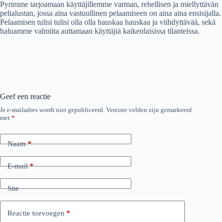
Pyrimme tarjoamaan käyttäjillemme varman, rehellisen ja miellyttävän
pelialustan, jossa aina vastuullinen pelaamiseen on aina aina ensisijalla.
Pelaamisen tulisi tulisi olla olla hauskaa hauskaa ja viihdyttävää, sekä
haluamme valmiita auttamaan käyttäjiä kaikenlaisissa tilanteissa.
Geef een reactie
Je e-mailadres wordt niet gepubliceerd.
Vereiste velden zijn gemarkeerd
met
*
Naam
*
E-mail
*
Site
Reactie toevoegen
*