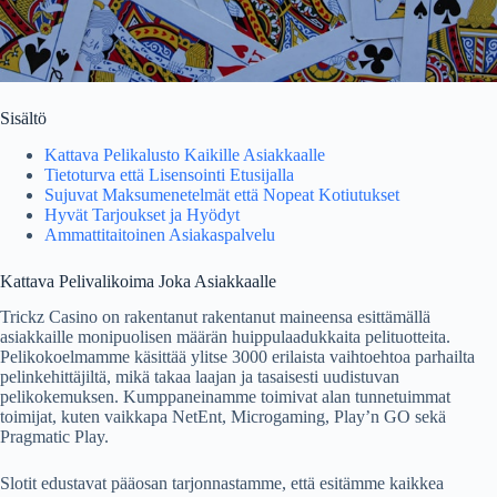
Sisältö
Kattava Pelikalusto Kaikille Asiakkaalle
Tietoturva että Lisensointi Etusijalla
Sujuvat Maksumenetelmät että Nopeat Kotiutukset
Hyvät Tarjoukset ja Hyödyt
Ammattitaitoinen Asiakaspalvelu
Kattava Pelivalikoima Joka Asiakkaalle
Trickz Casino on rakentanut rakentanut maineensa esittämällä
asiakkaille monipuolisen määrän huippulaadukkaita pelituotteita.
Pelikokoelmamme käsittää ylitse 3000 erilaista vaihtoehtoa parhailta
pelinkehittäjiltä, mikä takaa laajan ja tasaisesti uudistuvan
pelikokemuksen. Kumppaneinamme toimivat alan tunnetuimmat
toimijat, kuten vaikkapa NetEnt, Microgaming, Play’n GO sekä
Pragmatic Play.
Slotit edustavat pääosan tarjonnastamme, että esitämme kaikkea