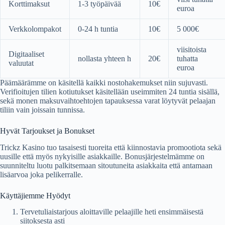
Korttimaksut
1-3 työpäivää
10€
euroa
Verkkolompakot
0-24 h tuntia
10€
5 000€
viisitoista
Digitaaliset
nollasta yhteen h
20€
tuhatta
valuutat
euroa
Päämäärämme on käsitellä kaikki nostohakemukset niin sujuvasti.
Verifioitujen tilien kotiutukset käsitellään useimmiten 24 tuntia sisällä,
sekä monen maksuvaihtoehtojen tapauksessa varat löytyvät pelaajan
tiliin vain joissain tunnissa.
Hyvät Tarjoukset ja Bonukset
Trickz Kasino tuo tasaisesti tuoreita että kiinnostavia promootiota sekä
uusille että myös nykyisille asiakkaille. Bonusjärjestelmämme on
suunniteltu luotu palkitsemaan sitoutuneita asiakkaita että antamaan
lisäarvoa joka pelikerralle.
Käyttäjiemme Hyödyt
Tervetuliaistarjous aloittaville pelaajille heti ensimmäisestä
siitoksesta asti