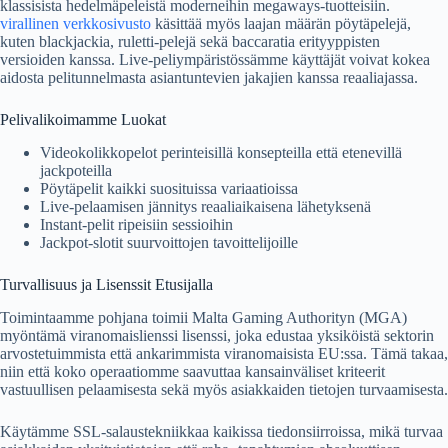
klassisista hedelmäpeleistä moderneihin megaways-tuotteisiin.
virallinen verkkosivusto
käsittää myös laajan määrän pöytäpelejä,
kuten blackjackia, ruletti-pelejä sekä baccaratia erityyppisten
versioiden kanssa. Live-peliympäristössämme käyttäjät voivat kokea
aidosta pelitunnelmasta asiantuntevien jakajien kanssa reaaliajassa.
Pelivalikoimamme Luokat
Videokolikkopelot perinteisillä konsepteilla että etenevillä
jackpoteilla
Pöytäpelit kaikki suosituissa variaatioissa
Live-pelaamisen jännitys reaaliaikaisena lähetyksenä
Instant-pelit ripeisiin sessioihin
Jackpot-slotit suurvoittojen tavoittelijoille
Turvallisuus ja Lisenssit Etusijalla
Toimintaamme pohjana toimii Malta Gaming Authorityn (MGA)
myöntämä viranomaislienssi lisenssi, joka edustaa yksiköistä sektorin
arvostetuimmista että ankarimmista viranomaisista EU:ssa. Tämä takaa,
niin että koko operaatiomme saavuttaa kansainväliset kriteerit
vastuullisen pelaamisesta sekä myös asiakkaiden tietojen turvaamisesta.
Käytämme SSL-salaustekniikkaa kaikissa tiedonsiirroissa, mikä turvaa