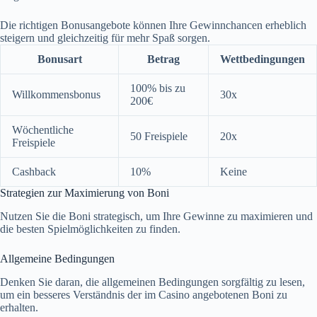
Die richtigen Bonusangebote können Ihre Gewinnchancen erheblich
steigern und gleichzeitig für mehr Spaß sorgen.
Bonusart
Betrag
Wettbedingungen
100% bis zu
Willkommensbonus
30x
200€
Wöchentliche
50 Freispiele
20x
Freispiele
Cashback
10%
Keine
Strategien zur Maximierung von Boni
Nutzen Sie die Boni strategisch, um Ihre Gewinne zu maximieren und
die besten Spielmöglichkeiten zu finden.
Allgemeine Bedingungen
Denken Sie daran, die allgemeinen Bedingungen sorgfältig zu lesen,
um ein besseres Verständnis der im Casino angebotenen Boni zu
erhalten.