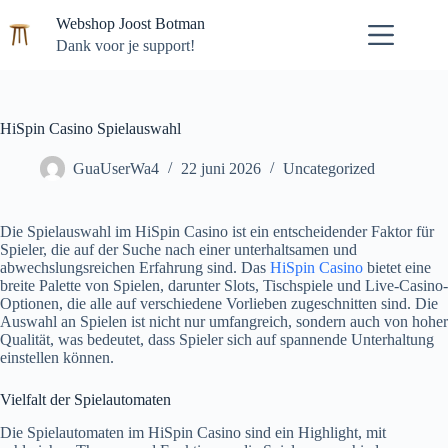
Ga
Webshop Joost Botman
naar
de
Dank voor je support!
inhoud
HiSpin Casino Spielauswahl
GuaUserWa4
22 juni 2026
Uncategorized
Die Spielauswahl im HiSpin Casino ist ein entscheidender Faktor für
Spieler, die auf der Suche nach einer unterhaltsamen und
abwechslungsreichen Erfahrung sind. Das
HiSpin Casino
bietet eine
breite Palette von Spielen, darunter Slots, Tischspiele und Live-Casino-
Optionen, die alle auf verschiedene Vorlieben zugeschnitten sind. Die
Auswahl an Spielen ist nicht nur umfangreich, sondern auch von hoher
Qualität, was bedeutet, dass Spieler sich auf spannende Unterhaltung
einstellen können.
Vielfalt der Spielautomaten
Die Spielautomaten im HiSpin Casino sind ein Highlight, mit