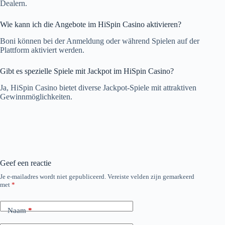
Dealern.
Wie kann ich die Angebote im HiSpin Casino aktivieren?
Boni können bei der Anmeldung oder während Spielen auf der
Plattform aktiviert werden.
Gibt es spezielle Spiele mit Jackpot im HiSpin Casino?
Ja, HiSpin Casino bietet diverse Jackpot-Spiele mit attraktiven
Gewinnmöglichkeiten.
Geef een reactie
Je e-mailadres wordt niet gepubliceerd.
Vereiste velden zijn gemarkeerd
met
*
Naam
*