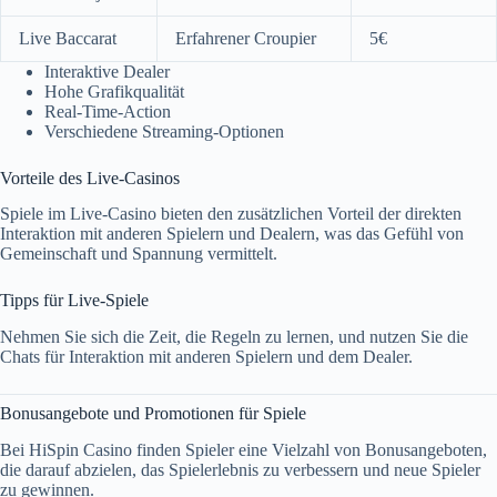
Live Baccarat
Erfahrener Croupier
5€
Interaktive Dealer
Hohe Grafikqualität
Real-Time-Action
Verschiedene Streaming-Optionen
Vorteile des Live-Casinos
Spiele im Live-Casino bieten den zusätzlichen Vorteil der direkten
Interaktion mit anderen Spielern und Dealern, was das Gefühl von
Gemeinschaft und Spannung vermittelt.
Tipps für Live-Spiele
Nehmen Sie sich die Zeit, die Regeln zu lernen, und nutzen Sie die
Chats für Interaktion mit anderen Spielern und dem Dealer.
Bonusangebote und Promotionen für Spiele
Bei HiSpin Casino finden Spieler eine Vielzahl von Bonusangeboten,
die darauf abzielen, das Spielerlebnis zu verbessern und neue Spieler
zu gewinnen.