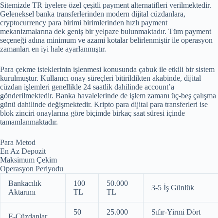
Sitemizde TR üyelere özel çeşitli payment alternatifleri verilmektedir.
Geleneksel banka transferlerinden modern dijital cüzdanlara,
cryptocurrency para birimi birimlerinden hızlı payment
mekanizmalarına dek geniş bir yelpaze bulunmaktadır. Tüm payment
seçeneği adına minimum ve azami kotalar belirlenmiştir ile operasyon
zamanları en iyi hale ayarlanmıştır.
Para çekme isteklerinin işlenmesi konusunda çabuk ile etkili bir sistem
kurulmuştur. Kullanıcı onay süreçleri bitirildikten akabinde, dijital
cüzdan işlemleri genellikle 24 saatlik dahilinde account’a
gönderilmektedir. Banka havalelerinde de işlem zamanı üç-beş çalışma
günü dahilinde değişmektedir. Kripto para dijital para transferleri ise
blok zinciri onaylarına göre biçimde birkaç saat süresi içinde
tamamlanmaktadır.
Para Metod
En Az Depozit
Maksimum Çekim
Operasyon Periyodu
Bankacılık
100
50.000
3-5 İş Günlük
Aktarımı
TL
TL
50
25.000
Sıfır-Yirmi Dört
E-Cüzdanlar