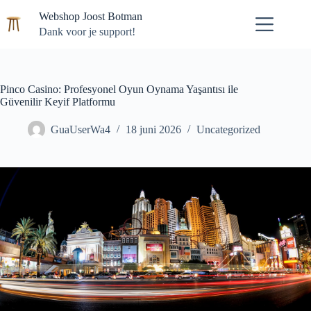
Ga
Webshop Joost Botman
naar
de
Dank voor je support!
inhoud
Pinco Casino: Profesyonel Oyun Oynama Yaşantısı ile
Güvenilir Keyif Platformu
GuaUserWa4
18 juni 2026
Uncategorized