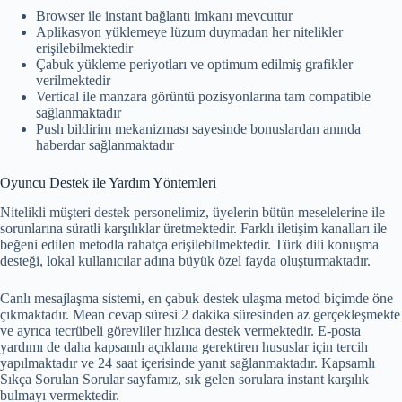
Browser ile instant bağlantı imkanı mevcuttur
Aplikasyon yüklemeye lüzum duymadan her nitelikler
erişilebilmektedir
Çabuk yükleme periyotları ve optimum edilmiş grafikler
verilmektedir
Vertical ile manzara görüntü pozisyonlarına tam compatible
sağlanmaktadır
Push bildirim mekanizması sayesinde bonuslardan anında
haberdar sağlanmaktadır
Oyuncu Destek ile Yardım Yöntemleri
Nitelikli müşteri destek personelimiz, üyelerin bütün meselelerine ile
sorunlarına süratli karşılıklar üretmektedir. Farklı iletişim kanalları ile
beğeni edilen metodla rahatça erişilebilmektedir. Türk dili konuşma
desteği, lokal kullanıcılar adına büyük özel fayda oluşturmaktadır.
Canlı mesajlaşma sistemi, en çabuk destek ulaşma metod biçimde öne
çıkmaktadır. Mean cevap süresi 2 dakika süresinden az gerçekleşmekte
ve ayrıca tecrübeli görevliler hızlıca destek vermektedir. E-posta
yardımı de daha kapsamlı açıklama gerektiren hususlar için tercih
yapılmaktadır ve 24 saat içerisinde yanıt sağlanmaktadır. Kapsamlı
Sıkça Sorulan Sorular sayfamız, sık gelen sorulara instant karşılık
bulmayı vermektedir.