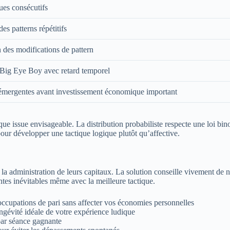
ues consécutifs
des patterns répétitifs
n des modifications de pattern
 Big Eye Boy avec retard temporel
 émergentes avant investissement économique important
ue issue envisageable. La distribution probabiliste respecte une loi bin
 pour développer une tactique logique plutôt qu’affective.
 la administration de leurs capitaux. La solution conseille vivement de 
tes inévitables même avec la meilleure tactique.
ccupations de pari sans affecter vos économies personnelles
ngévité idéale de votre expérience ludique
 par séance gagnante