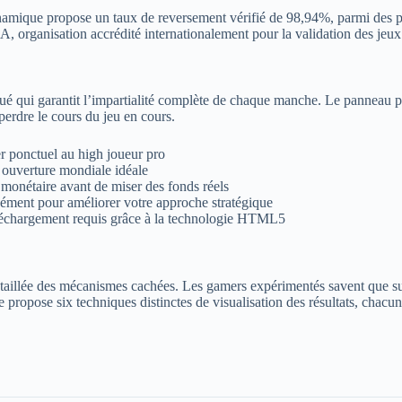
ynamique propose un taux de reversement vérifié de 98,94%, parmi des p
 organisation accrédité internationalement pour la validation des jeux
é qui garantit l’impartialité complète de chaque manche. Le panneau pri
 perdre le cours du jeu en cours.
r ponctuel au high joueur pro
 ouverture mondiale idéale
r monétaire avant de miser des fonds réels
ément pour améliorer votre approche stratégique
 téléchargement requis grâce à la technologie HTML5
llée des mécanismes cachées. Les gamers expérimentés savent que survei
 propose six techniques distinctes de visualisation des résultats, chacu