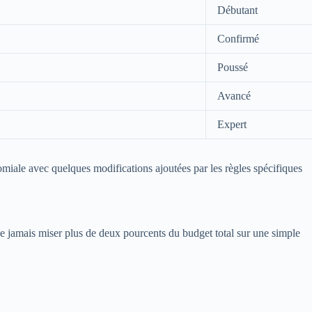
Débutant
Confirmé
Poussé
Avancé
Expert
omiale avec quelques modifications ajoutées par les règles spécifiques
ne jamais miser plus de deux pourcents du budget total sur une simple