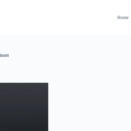
Home
inant