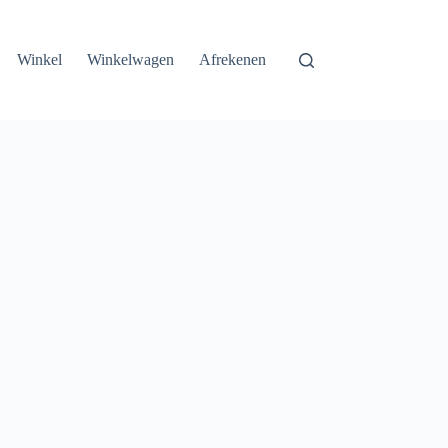
Winkel
Winkelwagen
Afrekenen