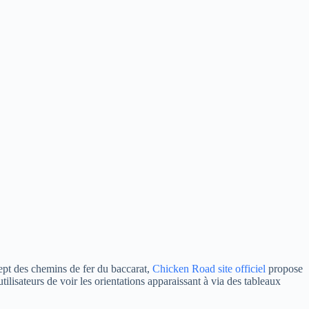
cept des chemins de fer du baccarat,
Chicken Road site officiel
propose
isateurs de voir les orientations apparaissant à via des tableaux