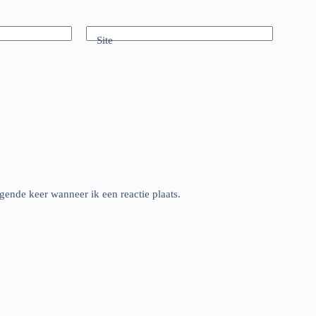
Site
gende keer wanneer ik een reactie plaats.