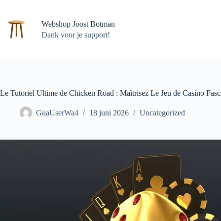
Ga
naar
de
Webshop Joost Botman
inhoud
Dank voor je support!
Le Tutoriel Ultime de Chicken Road : Maîtrisez Le Jeu de Casino Fasc
GuaUserWa4
18 juni 2026
Uncategorized