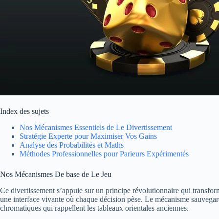
Index des sujets
Nos Mécanismes Essentiels de Le Divertissement
Stratégie Experte pour Maximiser Vos Gains
Analyse des Probabilités et Maths
Méthodes Professionnelles pour Parieurs Expérimentés
Nos Mécanismes De base de Le Jeu
Ce divertissement s’appuie sur un principe révolutionnaire qui transfo
une interface vivante où chaque décision pèse. Le mécanisme sauvegarde 
chromatiques qui rappellent les tableaux orientales anciennes.