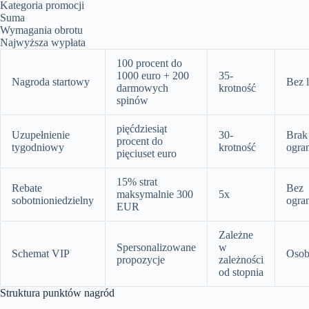
Kategoria promocji
Suma
Wymagania obrotu
Najwyższa wypłata
100 procent do
1000 euro + 200
35-
Nagroda startowy
Bez l
darmowych
krotność
spinów
pięćdziesiąt
Uzupełnienie
30-
Brak
procent do
tygodniowy
krotność
ogra
pięciuset euro
15% strat
Rebate
Bez
maksymalnie 300
5x
sobotnioniedzielny
ogra
EUR
Zależne
Spersonalizowane
w
Schemat VIP
Osob
propozycje
zależności
od stopnia
Struktura punktów nagród