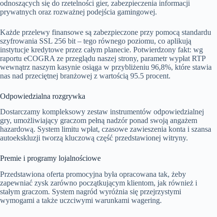
odnoszących się do rzetelności gier, zabezpieczenia informacji
prywatnych oraz rozważnej podejścia gamingowej.
Każde przelewy finansowe są zabezpieczone przy pomocą standardu
szyfrowania SSL 256 bit – tego równego poziomu, co aplikują
instytucje kredytowe przez całym planecie. Potwierdzony fakt: wg
raportu eCOGRA ze przeglądu naszej strony, parametr wypłat RTP
wewnątrz naszym kasynie osiąga w przybliżeniu 96,8%, które stawia
nas nad przeciętnej branżowej z wartością 95.5 procent.
Odpowiedzialna rozgrywka
Dostarczamy kompleksowy zestaw instrumentów odpowiedzialnej
gry, umożliwiający graczom pełną nadzór ponad swoją angażem
hazardową. System limitu wpłat, czasowe zawieszenia konta i szansa
autoekskluzji tworzą kluczową część przedstawionej witryny.
Premie i programy lojalnościowe
Przedstawiona oferta promocyjna była opracowana tak, żeby
zapewniać zysk zarówno początkującym klientom, jak również i
stałym graczom. System nagród wyróżnia się przejrzystymi
wymogami a także uczciwymi warunkami wagering.