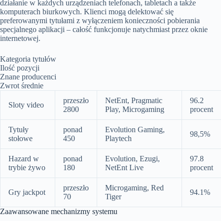
działanie w każdych urządzeniach telefonach, tabletach a także
komputerach biurkowych. Klienci mogą delektować się
preferowanymi tytułami z wyłączeniem konieczności pobierania
specjalnego aplikacji – całość funkcjonuje natychmiast przez oknie
internetowej.
Kategoria tytułów
Ilość pozycji
Znane producenci
Zwrot średnie
przeszło
NetEnt, Pragmatic
96.2
Sloty video
2800
Play, Microgaming
procent
Tytuły
ponad
Evolution Gaming,
98,5%
stołowe
450
Playtech
Hazard w
ponad
Evolution, Ezugi,
97.8
trybie żywo
180
NetEnt Live
procent
przeszło
Microgaming, Red
Gry jackpot
94.1%
70
Tiger
Zaawansowane mechanizmy systemu