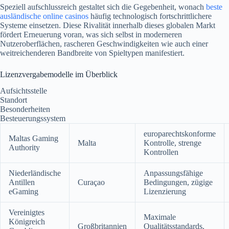
Speziell aufschlussreich gestaltet sich die Gegebenheit, wonach
beste
ausländische online casinos
häufig technologisch fortschrittlichere
Systeme einsetzen. Diese Rivalität innerhalb dieses globalen Markt
fördert Erneuerung voran, was sich selbst in moderneren
Nutzeroberflächen, rascheren Geschwindigkeiten wie auch einer
weitreichenderen Bandbreite von Spieltypen manifestiert.
Lizenzvergabemodelle im Überblick
Aufsichtsstelle
Standort
Besonderheiten
Besteuerungssystem
europarechtskonforme
Maltas Gaming
Malta
Kontrolle, strenge
Authority
Kontrollen
Niederländische
Anpassungsfähige
Antillen
Curaçao
Bedingungen, zügige
eGaming
Lizenzierung
Vereinigtes
Maximale
Königreich
Großbritannien
Qualitätsstandards,