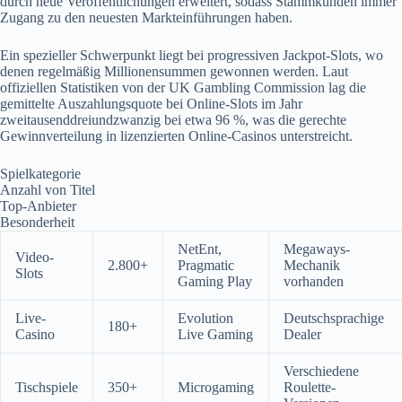
durch neue Veröffentlichungen erweitert, sodass Stammkunden immer
Zugang zu den neuesten Markteinführungen haben.
Ein spezieller Schwerpunkt liegt bei progressiven Jackpot-Slots, wo
denen regelmäßig Millionensummen gewonnen werden. Laut
offiziellen Statistiken von der UK Gambling Commission lag die
gemittelte Auszahlungsquote bei Online-Slots im Jahr
zweitausenddreiundzwanzig bei etwa 96 %, was die gerechte
Gewinnverteilung in lizenzierten Online-Casinos unterstreicht.
Spielkategorie
Anzahl von Titel
Top-Anbieter
Besonderheit
NetEnt,
Megaways-
Video-
2.800+
Pragmatic
Mechanik
Slots
Gaming Play
vorhanden
Live-
Evolution
Deutschsprachige
180+
Casino
Live Gaming
Dealer
Verschiedene
Tischspiele
350+
Microgaming
Roulette-