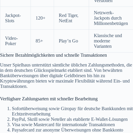
Versionen
Netzwerk-
Jackpot-
Red Tiger,
120+
Jackpots durch
Slots
NetEnt
Millionenbeträgen
Klassische und
Video-
85+
Play’n Go
moderne
Poker
Varianten
Sichere Bezahlmöglichkeiten und schnelle Transaktionen
Unser Spielhaus unterstützt sämtliche üblichen Zahlungsmethoden, die
in dem deutschen Glücksspielmarkt etabliert sind. Von bewährten
Banküberweisungen über digitale Geldbörsen bis hin zu
Kryptowährungen bieten wir maximale Flexibilität während Ein- und
Transaktionen.
Verfügbare Zahlungsarten mit schneller Bearbeitung
Sofortüberweisung sowie Giropay für deutsche Bankkunden mit
Echtzeitverarbeitung
PayPal, Skrill sowie Neteller als etablierte E-Wallet-Lösungen
Visa sowie Mastercard für internationale Transaktionen
Paysafecard zur anonyme Überweisungen ohne Bankkonto