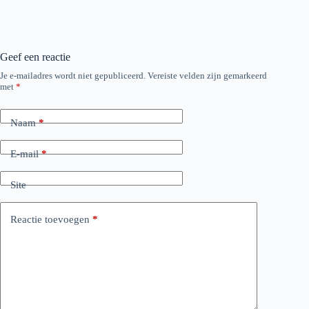
Geef een reactie
Je e-mailadres wordt niet gepubliceerd.
Vereiste velden zijn gemarkeerd
met
*
Naam
*
E-mail
*
Site
Reactie toevoegen
*