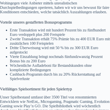
Wohingegen viele Anbieter mittels unrealistischen
Durchspielbedingungen operieren, haben wir wir uns bewusst für faire
Konditionen entschieden, welche tatsächlich Auszahlungen erlauben.
Vorteile unseres gestafferten Bonusprogramms
Erste Transaktion wird mit hundert Prozent bis zu fünfhundert
Euro verdoppelt plus 200 Freispiele
Zweite Transaktion erhält 75% Prämie bis zu 400 EUR Euro mit
zusätzlichen 100 Freispielen
Dritte Überweisung wird mit 50 % bis zu 300 EUR Euro
aufgestockt
Vierte Einzahlung bringt nochmals fünfundzwanzig Prozent
Bonus bis zu 200 Euro
Wöchentliche Aufladeboni für Bestandskunden ohne
komplizierte Bedingungen
Cashback-Programm durch bis zu 20% Rückerstattung auf
Spielverluste
Vielfältiges Spielsortiment für jeden Spielertyp
Unser Spielbestand umfasst über 3500 Titel von renommierten
Entwicklern wie NetEnt,, Microgaming, Pragmatic Gaming, Evolution
Gaming sowie Play’n GO. Die Spielbibliothek wird wöchentlich