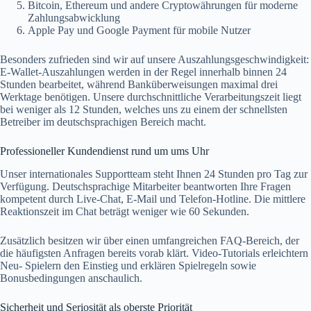
Bitcoin, Ethereum und andere Cryptowährungen für moderne
Zahlungsabwicklung
Apple Pay und Google Payment für mobile Nutzer
Besonders zufrieden sind wir auf unsere Auszahlungsgeschwindigkeit:
E-Wallet-Auszahlungen werden in der Regel innerhalb binnen 24
Stunden bearbeitet, während Banküberweisungen maximal drei
Werktage benötigen. Unsere durchschnittliche Verarbeitungszeit liegt
bei weniger als 12 Stunden, welches uns zu einem der schnellsten
Betreiber im deutschsprachigen Bereich macht.
Professioneller Kundendienst rund um ums Uhr
Unser internationales Supportteam steht Ihnen 24 Stunden pro Tag zur
Verfügung. Deutschsprachige Mitarbeiter beantworten Ihre Fragen
kompetent durch Live-Chat, E-Mail und Telefon-Hotline. Die mittlere
Reaktionszeit im Chat beträgt weniger wie 60 Sekunden.
Zusätzlich besitzen wir über einen umfangreichen FAQ-Bereich, der
die häufigsten Anfragen bereits vorab klärt. Video-Tutorials erleichtern
Neu- Spielern den Einstieg und erklären Spielregeln sowie
Bonusbedingungen anschaulich.
Sicherheit und Seriosität als oberste Priorität