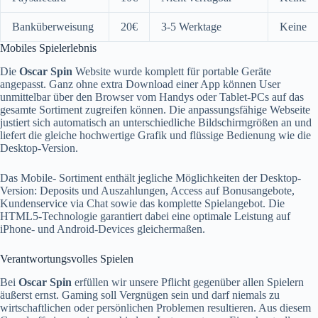
Banküberweisung
20€
3-5 Werktage
Keine
Mobiles Spielerlebnis
Die
Oscar Spin
Website wurde komplett für portable Geräte
angepasst. Ganz ohne extra Download einer App können User
unmittelbar über den Browser vom Handys oder Tablet-PCs auf das
gesamte Sortiment zugreifen können. Die anpassungsfähige Webseite
justiert sich automatisch an unterschiedliche Bildschirmgrößen an und
liefert die gleiche hochwertige Grafik und flüssige Bedienung wie die
Desktop-Version.
Das Mobile- Sortiment enthält jegliche Möglichkeiten der Desktop-
Version: Deposits und Auszahlungen, Access auf Bonusangebote,
Kundenservice via Chat sowie das komplette Spielangebot. Die
HTML5-Technologie garantiert dabei eine optimale Leistung auf
iPhone- und Android-Devices gleichermaßen.
Verantwortungsvolles Spielen
Bei
Oscar Spin
erfüllen wir unsere Pflicht gegenüber allen Spielern
äußerst ernst. Gaming soll Vergnügen sein und darf niemals zu
wirtschaftlichen oder persönlichen Problemen resultieren. Aus diesem