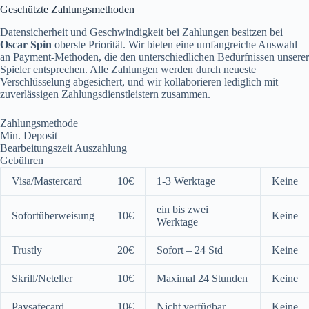
Geschützte Zahlungsmethoden
Datensicherheit und Geschwindigkeit bei Zahlungen besitzen bei
Oscar Spin
oberste Priorität. Wir bieten eine umfangreiche Auswahl
an Payment-Methoden, die den unterschiedlichen Bedürfnissen unserer
Spieler entsprechen. Alle Zahlungen werden durch neueste
Verschlüsselung abgesichert, und wir kollaborieren lediglich mit
zuverlässigen Zahlungsdienstleistern zusammen.
Zahlungsmethode
Min. Deposit
Bearbeitungszeit Auszahlung
Gebühren
Visa/Mastercard
10€
1-3 Werktage
Keine
ein bis zwei
Sofortüberweisung
10€
Keine
Werktage
Trustly
20€
Sofort – 24 Std
Keine
Skrill/Neteller
10€
Maximal 24 Stunden
Keine
Paysafecard
10€
Nicht verfügbar
Keine