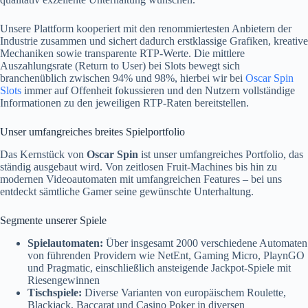
Unsere Plattform kooperiert mit den renommiertesten Anbietern der
Industrie zusammen und sichert dadurch erstklassige Grafiken, kreative
Mechaniken sowie transparente RTP-Werte. Die mittlere
Auszahlungsrate (Return to User) bei Slots bewegt sich
branchenüblich zwischen 94% und 98%, hierbei wir bei
Oscar Spin
Slots
immer auf Offenheit fokussieren und den Nutzern vollständige
Informationen zu den jeweiligen RTP-Raten bereitstellen.
Unser umfangreiches breites Spielportfolio
Das Kernstück von
Oscar Spin
ist unser umfangreiches Portfolio, das
ständig ausgebaut wird. Von zeitlosen Fruit-Machines bis hin zu
modernen Videoautomaten mit umfangreichen Features – bei uns
entdeckt sämtliche Gamer seine gewünschte Unterhaltung.
Segmente unserer Spiele
Spielautomaten:
Über insgesamt 2000 verschiedene Automaten
von führenden Providern wie NetEnt, Gaming Micro, PlaynGO
und Pragmatic, einschließlich ansteigende Jackpot-Spiele mit
Riesengewinnen
Tischspiele:
Diverse Varianten von europäischem Roulette,
Blackjack, Baccarat und Casino Poker in diversen