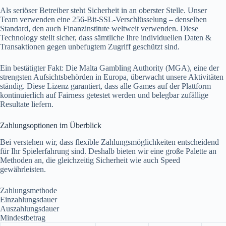
Als seriöser Betreiber steht Sicherheit in an oberster Stelle. Unser
Team verwenden eine 256-Bit-SSL-Verschlüsselung – denselben
Standard, den auch Finanzinstitute weltweit verwenden. Diese
Technology stellt sicher, dass sämtliche Ihre individuellen Daten &
Transaktionen gegen unbefugtem Zugriff geschützt sind.
Ein bestätigter Fakt: Die Malta Gambling Authority (MGA), eine der
strengsten Aufsichtsbehörden in Europa, überwacht unsere Aktivitäten
ständig. Diese Lizenz garantiert, dass alle Games auf der Plattform
kontinuierlich auf Fairness getestet werden und belegbar zufällige
Resultate liefern.
Zahlungsoptionen im Überblick
Bei verstehen wir, dass flexible Zahlungsmöglichkeiten entscheidend
für Ihr Spielerfahrung sind. Deshalb bieten wir eine große Palette an
Methoden an, die gleichzeitig Sicherheit wie auch Speed
gewährleisten.
Zahlungsmethode
Einzahlungsdauer
Auszahlungsdauer
Mindestbetrag