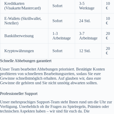
Kreditkarten
3-5
10
Sofort
(Visakarte/Mastercard)
Werktage
€
E-Wallets (Skrillwallet,
10
Sofort
24 Std.
Neteller)
€
1-3
3-7
20
Banküberweisung
Arbeitstage
Arbeitstage
€
20
Kryptowährungen
Sofort
12 Std.
€
Schnelle Abhebungen garantiert
Unser Team bearbeitet Abhebungen priorisiert. Bestätigte Konten
profitieren von schnelleren Bearbeitungszeiten, sodass Sie eure
Gewinne schnellstmöglich erhalten. Auf glauben wir, dass eure
Gewinne dir gehören und Sie nicht unnötig abwarten sollten.
Professioneller Support
Unser mehrsprachiges Support-Team steht Ihnen rund um die Uhr zur
Verfügung. Unerheblich ob ihr Fragen zu Spielregeln, Prämien oder
technischen Aspekten haben – wir sind für euch da. Die