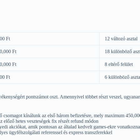
00 Ft
12 változó asztal
0,000 Ft
18 különböző aszt
0,000 Ft
8 eltérő felület
00 Ft
6 különböző aszta
tevékenységért pontszámot oszt. Amennyivel többet részt veszel, ugyan
ő csomagot kínálunk az első három befizetésre, mely maximum 450,000 
 előző hetes veszteségek fix részét refund módon
yedi akciókat, amik pontosan az általad kedvelt games-ekre vonatkozn
es ügyfélszolgálati referenssel és express transzferekkel