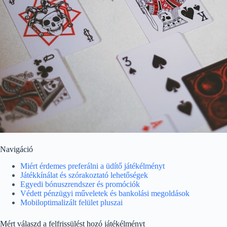
Navigáció
Miért érdemes preferálni a üdítő játékélményt
Játékkínálat és szórakoztató lehetőségek
Egyedi bónuszrendszer és promóciók
Védett pénzügyi műveletek és bankolási megoldások
Mobiloptimalizált felület pluszai
Mért válaszd a felfrissülést hozó játékélményt