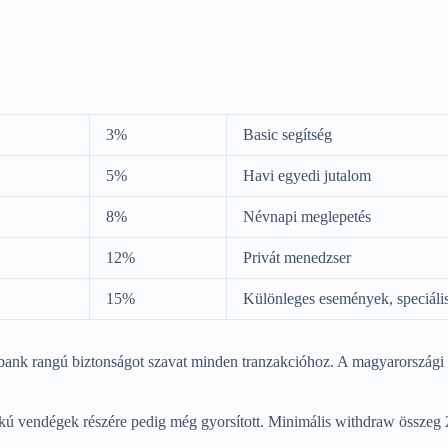
3%
Basic segítség
5%
Havi egyedi jutalom
8%
Névnapi meglepetés
12%
Privát menedzser
15%
Különleges események, speciális
y bank rangú biztonságot szavat minden tranzakcióhoz. A magyarországi 
okú vendégek részére pedig még gyorsított. Minimális withdraw össze