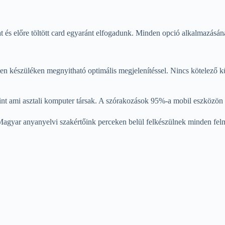
at és előre töltött card egyaránt elfogadunk. Minden opció alkalmazásáná
en készüléken megnyitható optimális megjelenítéssel. Nincs kötelező kü
t ami asztali komputer társak. A szórakozások 95%-a mobil eszközön is 
s. Magyar anyanyelvi szakértőink perceken belül felkészülnek minden f