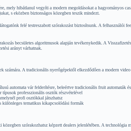
észére, mely hibátlanul vegyíti a modern megoldásokat a hagyományos ca
nájukat, s eközben biztonságos közegben teszik mindezt.
ogatónk felé testreszabott szórakozást biztosítsunk. A felhasználói feed
rakozás becsületes algoritmusok alapján tevékenykedik. A Visszafizeté
zetési arányt várhatnak.
ek számára. A tradicionális nyerőgépektől elkezdődően a modern video 
ílusú automata vár felderítésre, beleértve tradicionális fruit automatá
r típusok professzionális osztók részvételével
melynél profi osztókkal játszhatsz
és különleges tematikus kikapcsolódási formák
közegben szórakozhatsz képzett dealers jelenlétében. A technológia meg