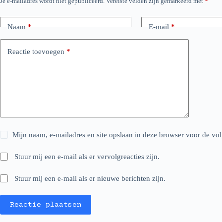
Je e-mailadres wordt niet gepubliceerd.
Vereiste velden zijn gemarkeerd met
*
Naam
*
E-mail
*
Reactie toevoegen
*
Mijn naam, e-mailadres en site opslaan in deze browser voor de vol
Stuur mij een e-mail als er vervolgreacties zijn.
Stuur mij een e-mail als er nieuwe berichten zijn.
Reactie plaatsen