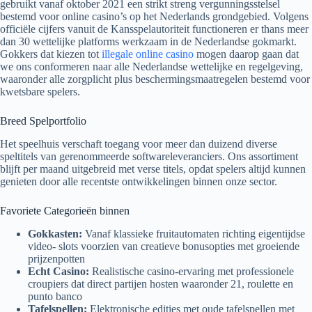
gebruikt vanaf oktober 2021 een strikt streng vergunningsstelsel
bestemd voor online casino’s op het Nederlands grondgebied. Volgens
officiële cijfers vanuit de Kansspelautoriteit functioneren er thans meer
dan 30 wettelijke platforms werkzaam in de Nederlandse gokmarkt.
Gokkers dat kiezen tot
illegale online casino
mogen daarop gaan dat
we ons conformeren naar alle Nederlandse wettelijke en regelgeving,
waaronder alle zorgplicht plus beschermingsmaatregelen bestemd voor
kwetsbare spelers.
Breed Spelportfolio
Het speelhuis verschaft toegang voor meer dan duizend diverse
speltitels van gerenommeerde softwareleveranciers. Ons assortiment
blijft per maand uitgebreid met verse titels, opdat spelers altijd kunnen
genieten door alle recentste ontwikkelingen binnen onze sector.
Favoriete Categorieën binnen
Gokkasten:
Vanaf klassieke fruitautomaten richting eigentijdse
video- slots voorzien van creatieve bonusopties met groeiende
prijzenpotten
Echt Casino:
Realistische casino-ervaring met professionele
croupiers dat direct partijen hosten waaronder 21, roulette en
punto banco
Tafelspellen:
Elektronische edities met oude tafelspellen met