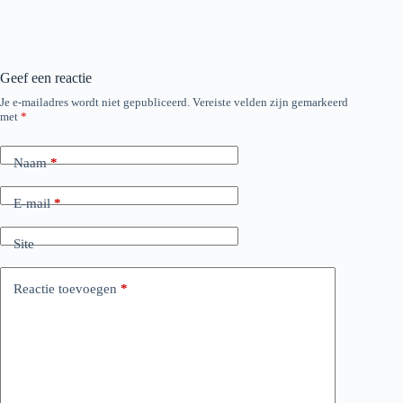
Geef een reactie
Je e-mailadres wordt niet gepubliceerd.
Vereiste velden zijn gemarkeerd
met
*
Naam
*
E-mail
*
Site
Reactie toevoegen
*