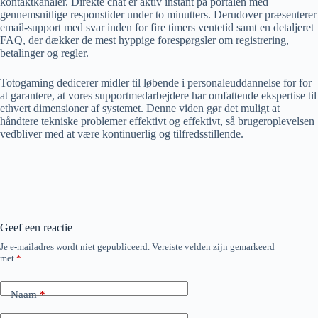
kontaktkanaler. Direkte chat er aktiv instant på portalen med
gennemsnitlige responstider under to minutters. Derudover præsenterer
email-support med svar inden for fire timers ventetid samt en detaljeret
FAQ, der dækker de mest hyppige forespørgsler om registrering,
betalinger og regler.
Totogaming dedicerer midler til løbende i personaleuddannelse for for
at garantere, at vores supportmedarbejdere har omfattende ekspertise til
ethvert dimensioner af systemet. Denne viden gør det muligt at
håndtere tekniske problemer effektivt og effektivt, så brugeroplevelsen
vedbliver med at være kontinuerlig og tilfredsstillende.
Geef een reactie
Je e-mailadres wordt niet gepubliceerd.
Vereiste velden zijn gemarkeerd
met
*
Naam
*