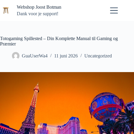
Ga
Webshop Joost Botman
naar
de
Dank voor je support!
inhoud
Totogaming Spillested – Din Komplette Manual til Gaming og
Præmier
GuaUserWa4
11 juni 2026
Uncategorized