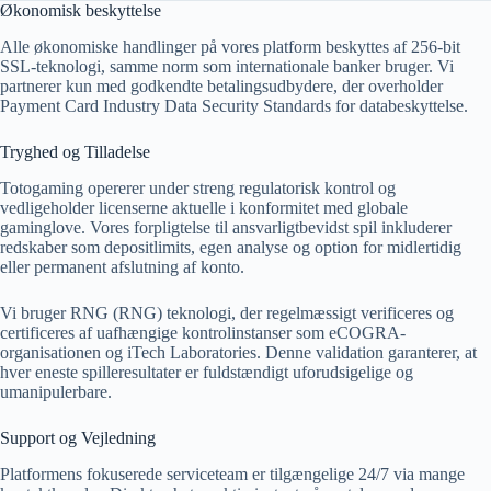
Økonomisk beskyttelse
Alle økonomiske handlinger på vores platform beskyttes af 256-bit
SSL-teknologi, samme norm som internationale banker bruger. Vi
partnerer kun med godkendte betalingsudbydere, der overholder
Payment Card Industry Data Security Standards for databeskyttelse.
Tryghed og Tilladelse
Totogaming opererer under streng regulatorisk kontrol og
vedligeholder licenserne aktuelle i konformitet med globale
gaminglove. Vores forpligtelse til ansvarligtbevidst spil inkluderer
redskaber som depositlimits, egen analyse og option for midlertidig
eller permanent afslutning af konto.
Vi bruger RNG (RNG) teknologi, der regelmæssigt verificeres og
certificeres af uafhængige kontrolinstanser som eCOGRA-
organisationen og iTech Laboratories. Denne validation garanterer, at
hver eneste spilleresultater er fuldstændigt uforudsigelige og
umanipulerbare.
Support og Vejledning
Platformens fokuserede serviceteam er tilgængelige 24/7 via mange