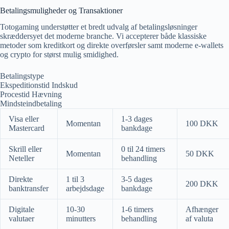
Betalingsmuligheder og Transaktioner
Totogaming understøtter et bredt udvalg af betalingsløsninger
skræddersyet det moderne branche. Vi accepterer både klassiske
metoder som kreditkort og direkte overførsler samt moderne e-wallets
og crypto for størst mulig smidighed.
Betalingstype
Ekspeditionstid Indskud
Procestid Hævning
Mindsteindbetaling
Visa eller
1-3 dages
Momentan
100 DKK
Mastercard
bankdage
Skrill eller
0 til 24 timers
Momentan
50 DKK
Neteller
behandling
Direkte
1 til 3
3-5 dages
200 DKK
banktransfer
arbejdsdage
bankdage
Digitale
10-30
1-6 timers
Afhænger
valutaer
minutters
behandling
af valuta