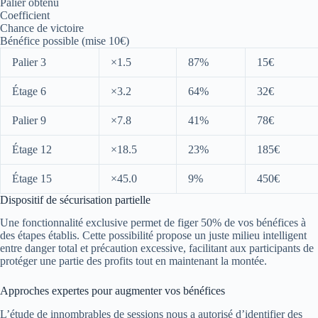
Palier obtenu
Coefficient
Chance de victoire
Bénéfice possible (mise 10€)
Palier 3
×1.5
87%
15€
Étage 6
×3.2
64%
32€
Palier 9
×7.8
41%
78€
Étage 12
×18.5
23%
185€
Étage 15
×45.0
9%
450€
Dispositif de sécurisation partielle
Une fonctionnalité exclusive permet de figer 50% de vos bénéfices à
des étapes établis. Cette possibilité propose un juste milieu intelligent
entre danger total et précaution excessive, facilitant aux participants de
protéger une partie des profits tout en maintenant la montée.
Approches expertes pour augmenter vos bénéfices
L’étude de innombrables de sessions nous a autorisé d’identifier des