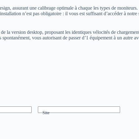
sign, assurant une calibrage optimale à chaque les types de moniteurs. 
nstallation n’est pas obligatoire : il vous est suffisant d’accéder à no
e la version desktop, proposant les identiques vélocités de chargement r
sées spontanément, vous autorisant de passer d’1 équipement à un autre a
Site