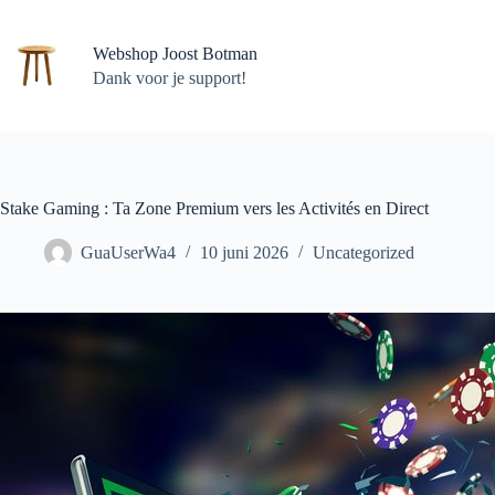
Ga
naar
de
Webshop Joost Botman
inhoud
Dank voor je support!
Stake Gaming : Ta Zone Premium vers les Activités en Direct
GuaUserWa4
10 juni 2026
Uncategorized