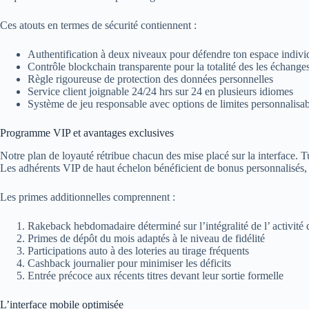
Ces atouts en termes de sécurité contiennent :
Authentification à deux niveaux pour défendre ton espace indivi
Contrôle blockchain transparente pour la totalité des les échange
Règle rigoureuse de protection des données personnelles
Service client joignable 24/24 hrs sur 24 en plusieurs idiomes
Système de jeu responsable avec options de limites personnalisab
Programme VIP et avantages exclusives
Notre plan de loyauté rétribue chacun des mise placé sur la interface. T
Les adhérents VIP de haut échelon bénéficient de bonus personnalisés, de 
Les primes additionnelles comprennent :
Rakeback hebdomadaire déterminé sur l’intégralité de l’ activité 
Primes de dépôt du mois adaptés à le niveau de fidélité
Participations auto à des loteries au tirage fréquents
Cashback journalier pour minimiser les déficits
Entrée précoce aux récents titres devant leur sortie formelle
L’interface mobile optimisée