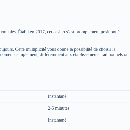
omonnaies. Établi en 2017, cet casino s’est promptement positionné
jours. Cette multiplicité vous donne la possibilité de choisir la
es moments simplement, différemment aux établissements traditionnels où
Instantané
2-5 minutes
Instantané