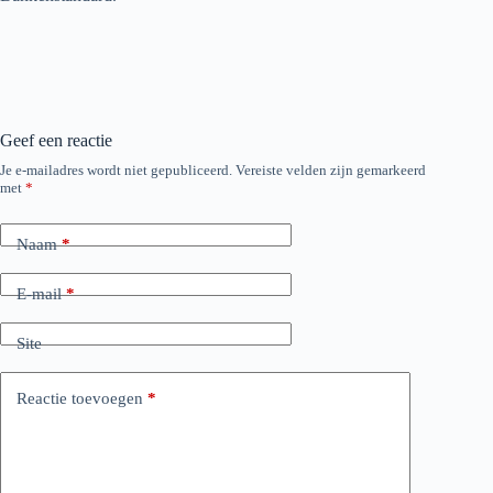
Geef een reactie
Je e-mailadres wordt niet gepubliceerd.
Vereiste velden zijn gemarkeerd
met
*
Naam
*
E-mail
*
Site
Reactie toevoegen
*