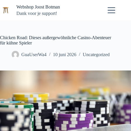
Ga
Webshop Joost Botman
naar
de
Dank voor je support!
inhoud
Chicken Road: Dieses außergewöhnliche Casino-Abenteuer
für kühne Spieler
GuaUserWa4
10 juni 2026
Uncategorized