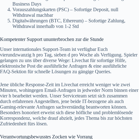
Business Days
Vorauszahlungskarten (PSC) – Sofortige Deposit, null
Withdrawal machbar
Digitalwährungen (BTC, Ethereum) – Sofortige Zahlung,
Withdrawal innerhalb von 1-2 Std
Kompetenter Support ununterbrochen zur die Stunde
Unser internationales Support-Team ist verfügbar Euch
vierundzwanzig h pro Tag, sieben d pro Woche als Verfügung. Spieler
gelangen zu uns über diverse Wege: Livechat für sofortige Hilfe,
elektronische Post die ausführliche Anfragen & eine ausführliche
FAQ-Sektion für schnelle Lösungen zu gängige Queries.
Jene übliche Response-Zeit im Livechat erreicht weniger wie zwei
Minuten, wohingegen Email-Anfragen in jedweder Norm binnen einer
vier h bearbeitet werden. Unser Serviceteam setzt sich zusammen
durch erfahrenen Angestellten, jene beide IT-bezogene als auch
Gaming-relevante Anfragen sachverständig beantworten können.
Besonders honoriert erweist sich diese höfliche und problemlösende
Korrespondenz, welche drauf abzielt, jedes Thema bis zur höchsten
Zufriedenheit fürs lösen.
Verantwortungsbewusstes Zocken wie Vorrang