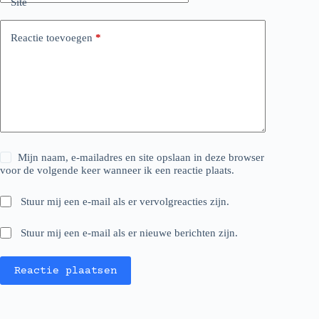
Site
Reactie toevoegen
*
Mijn naam, e-mailadres en site opslaan in deze browser
voor de volgende keer wanneer ik een reactie plaats.
Stuur mij een e-mail als er vervolgreacties zijn.
Stuur mij een e-mail als er nieuwe berichten zijn.
Reactie plaatsen