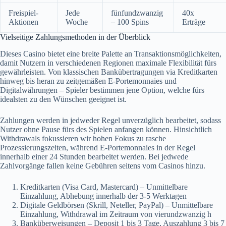
Freispiel-
Jede
fünfundzwanzig
40x
Aktionen
Woche
– 100 Spins
Erträge
Vielseitige Zahlungsmethoden in der Überblick
Dieses Casino bietet eine breite Palette an Transaktionsmöglichkeiten,
damit Nutzern in verschiedenen Regionen maximale Flexibilität fürs
gewährleisten. Von klassischen Bankübertragungen via Kreditkarten
hinweg bis heran zu zeitgemäßen E-Portemonnaies und
Digitalwährungen – Spieler bestimmen jene Option, welche fürs
idealsten zu den Wünschen geeignet ist.
Zahlungen werden in jedweder Regel unverzüglich bearbeitet, sodass
Nutzer ohne Pause fürs des Spielen anfangen können. Hinsichtlich
Withdrawals fokussieren wir hohen Fokus zu rasche
Prozessierungszeiten, während E-Portemonnaies in der Regel
innerhalb einer 24 Stunden bearbeitet werden. Bei jedwede
Zahlvorgänge fallen keine Gebühren seitens vom Casinos hinzu.
Kreditkarten (Visa Card, Mastercard) – Unmittelbare
Einzahlung, Abhebung innerhalb der 3-5 Werktagen
Digitale Geldbörsen (Skrill, Neteller, PayPal) – Unmittelbare
Einzahlung, Withdrawal im Zeitraum von vierundzwanzig h
Banküberweisungen – Deposit 1 bis 3 Tage, Auszahlung 3 bis 7