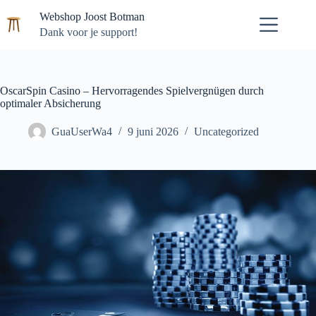
Ga
Webshop Joost Botman
naar
de
Dank voor je support!
inhoud
OscarSpin Casino – Hervorragendes Spielvergnügen durch
optimaler Absicherung
GuaUserWa4
9 juni 2026
Uncategorized