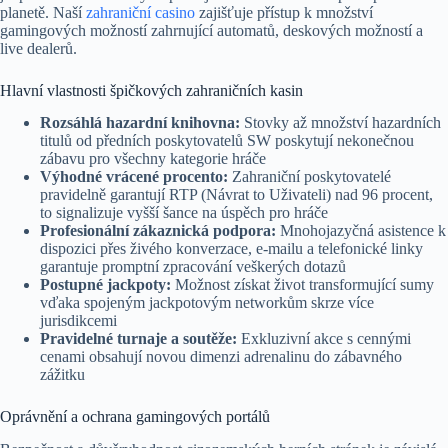
planetě. Naší
zahraniční casino
zajišťuje přístup k množství
gamingových možností zahrnující automatů, deskových možností a
live dealerů.
Hlavní vlastnosti špičkových zahraničních kasin
Rozsáhlá hazardní knihovna:
Stovky až množství hazardních
titulů od předních poskytovatelů SW poskytují nekonečnou
zábavu pro všechny kategorie hráče
Výhodné vrácené procento:
Zahraniční poskytovatelé
pravidelně garantují RTP (Návrat to Uživateli) nad 96 procent,
to signalizuje vyšší šance na úspěch pro hráče
Profesionální zákaznická podpora:
Mnohojazyčná asistence k
dispozici přes živého konverzace, e-mailu a telefonické linky
garantuje promptní zpracování veškerých dotazů
Postupné jackpoty:
Možnost získat život transformující sumy
vďaka spojeným jackpotovým networkům skrze více
jurisdikcemi
Pravidelné turnaje a soutěže:
Exkluzivní akce s cennými
cenami obsahují novou dimenzi adrenalinu do zábavného
zážitku
Oprávnění a ochrana gamingových portálů