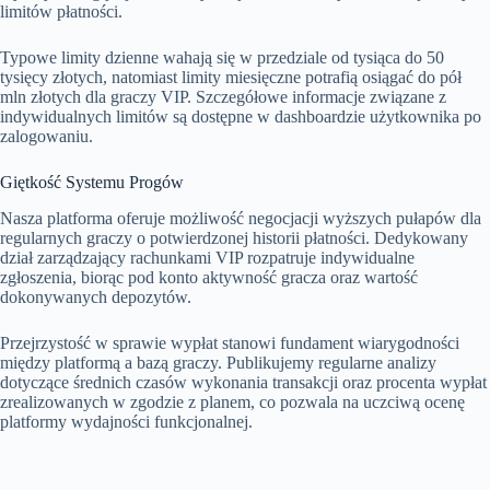
limitów płatności.
Typowe limity dzienne wahają się w przedziale od tysiąca do 50
tysięcy złotych, natomiast limity miesięczne potrafią osiągać do pół
mln złotych dla graczy VIP. Szczegółowe informacje związane z
indywidualnych limitów są dostępne w dashboardzie użytkownika po
zalogowaniu.
Giętkość Systemu Progów
Nasza platforma oferuje możliwość negocjacji wyższych pułapów dla
regularnych graczy o potwierdzonej historii płatności. Dedykowany
dział zarządzający rachunkami VIP rozpatruje indywidualne
zgłoszenia, biorąc pod konto aktywność gracza oraz wartość
dokonywanych depozytów.
Przejrzystość w sprawie wypłat stanowi fundament wiarygodności
między platformą a bazą graczy. Publikujemy regularne analizy
dotyczące średnich czasów wykonania transakcji oraz procenta wypłat
zrealizowanych w zgodzie z planem, co pozwala na uczciwą ocenę
platformy wydajności funkcjonalnej.