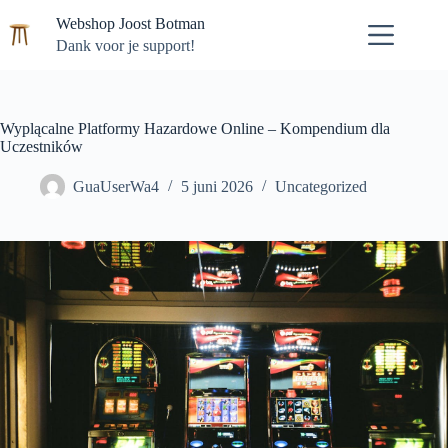
Ga
Webshop Joost Botman
naar
de
Dank voor je support!
inhoud
Wyplącalne Platformy Hazardowe Online – Kompendium dla
Uczestników
GuaUserWa4
5 juni 2026
Uncategorized