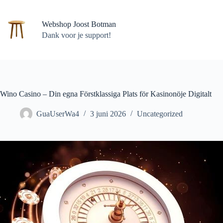
Ga
naar
de
Webshop Joost Botman
inhoud
Dank voor je support!
Wino Casino – Din egna Förstklassiga Plats för Kasinonöje Digitalt
GuaUserWa4
3 juni 2026
Uncategorized