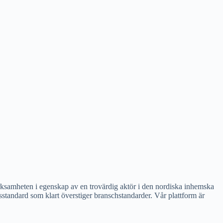
verksamheten i egenskap av en trovärdig aktör i den nordiska inhemska
standard som klart överstiger branschstandarder. Vår plattform är