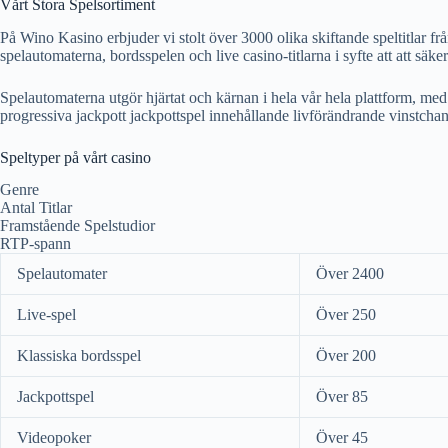
Vårt Stora Spelsortiment
På Wino Kasino erbjuder vi stolt över 3000 olika skiftande speltitlar f
spelautomaterna, bordsspelen och live casino-titlarna i syfte att att säke
Spelautomaterna utgör hjärtat och kärnan i hela vår hela plattform, med 
progressiva jackpott jackpottspel innehållande livförändrande vinstchan
Speltyper på vårt casino
Genre
Antal Titlar
Framstående Spelstudior
RTP-spann
Spelautomater
Över 2400
Live-spel
Över 250
Klassiska bordsspel
Över 200
Jackpottspel
Över 85
Videopoker
Över 45