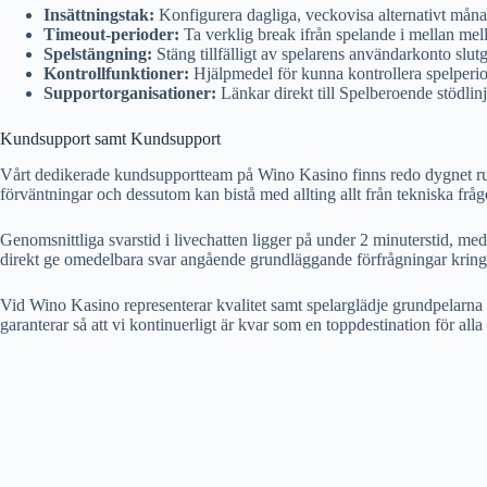
Insättningstak:
Konfigurera dagliga, veckovisa alternativt månads-
Timeout-perioder:
Ta verklig break ifrån spelande i mellan mel
Spelstängning:
Stäng tillfälligt av spelarens användarkonto slutgi
Kontrollfunktioner:
Hjälpmedel för kunna kontrollera spelperio
Supportorganisationer:
Länkar direkt till Spelberoende stödlinj
Kundsupport samt Kundsupport
Vårt dedikerade kundsupportteam på Wino Kasino finns redo dygnet runt 
förväntningar och dessutom kan bistå med allting allt från tekniska fråg
Genomsnittliga svarstid i livechatten ligger på under 2 minuterstid, m
direkt ge omedelbara svar angående grundläggande förfrågningar kring 
Vid Wino Kasino representerar kvalitet samt spelarglädje grundpelarna för
garanterar så att vi kontinuerligt är kvar som en toppdestination för alla