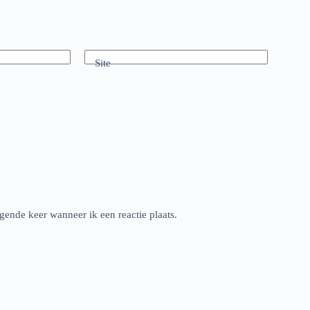
Site
gende keer wanneer ik een reactie plaats.