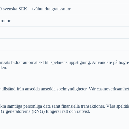
00 svenska SEK + tvåhundra gratissnurr
kronor
nsats bidrar automatiskt till spelarens uppstigning. Användare på högre n
llen.
llstånd från ansedda ansedda spelmyndigheter. Vår casinoverksamhet fö
a samtliga personliga data samt finansiella transaktioner. Våra speltit
G-generatorerna (RNG) fungerar rätt och rättvist.