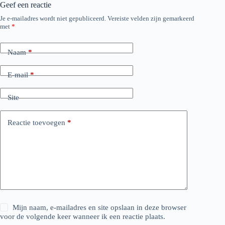
Geef een reactie
Je e-mailadres wordt niet gepubliceerd.
Vereiste velden zijn gemarkeerd
met
*
Naam
*
E-mail
*
Site
Reactie toevoegen
*
Mijn naam, e-mailadres en site opslaan in deze browser
voor de volgende keer wanneer ik een reactie plaats.