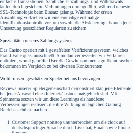
einfache Transaktionen. Sämtliche Einzahlungs- und Withdrawals
laufen durch gesicherte Verbindungen durchgeführt, während neueste
SSL-Technologie beim Einsatz gelangt. Während der ersten
Auszahlung vollziehen wir eine einmalige erstmalige
Identifikationskontrolle vor, um sowohl die Absicherung als auch jene
Umsetzung gesetzlicher Regularien zu sichern.
Spezialitäten unseres Zahlungssystems
Das Casino operiert mit 1 gestaffelten Verifizierungssystem, welches
Fraud-Fälle quasi ausschließt. Simultan verbesserten wir Verfahren
optimiert, womit geprüfte User die Gewinnsummen signifikant rascher
bekommen im Vergleich zu bei diversen Konkurrenten.
Wofür unsere geschätzten Spieler bei uns bevorzugen
Reviews unserer Spielergemeinschaft demonstriert klar, jene Elemente
bei jener Auswahl eines Internet-Casinos maßgeblich sind. Mit
Spinmama setzten wir um diese Learnings als handfeste
Verbesserungen realisiert, die ihre Wirkung im täglichen Gaming-
Betriebs sichtbar machen.
Customer Support nonstop ununterbrochen um die clock auf
deutschsprachiger Sprache durch Livechat, Email sowie Phone-
Support