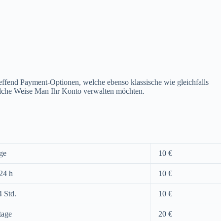
reffend Payment-Optionen, welche ebenso klassische wie gleichfalls
elche Weise Man Ihr Konto verwalten möchten.
ge
10 €
24 h
10 €
 Std.
10 €
tage
20 €