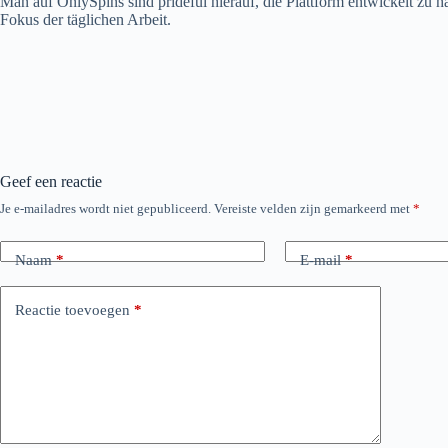
Man auf OnlySpins sind prideful hierauf, die Plattform entwickelt zu
Fokus der täglichen Arbeit.
Geef een reactie
Je e-mailadres wordt niet gepubliceerd.
Vereiste velden zijn gemarkeerd met
*
Naam
*
E-mail
*
Reactie toevoegen
*