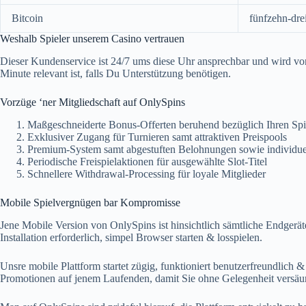
Bitcoin
fünfzehn-dre
Weshalb Spieler unserem Casino vertrauen
Dieser Kundenservice ist 24/7 ums diese Uhr ansprechbar und wird vo
Minute relevant ist, falls Du Unterstützung benötigen.
Vorzüge ‘ner Mitgliedschaft auf OnlySpins
Maßgeschneiderte Bonus-Offerten beruhend bezüglich Ihren Spi
Exklusiver Zugang für Turnieren samt attraktiven Preispools
Premium-System samt abgestuften Belohnungen sowie individu
Periodische Freispielaktionen für ausgewählte Slot-Titel
Schnellere Withdrawal-Processing für loyale Mitglieder
Mobile Spielvergnügen bar Kompromisse
Jene Mobile Version von OnlySpins ist hinsichtlich sämtliche Endgerä
Installation erforderlich, simpel Browser starten & losspielen.
Unsre mobile Plattform startet zügig, funktioniert benutzerfreundlich
Promotionen auf jenem Laufenden, damit Sie ohne Gelegenheit versä