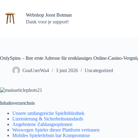
Ga
naar
de
Webshop Joost Botman
inhoud
Dank voor je support!
OnlySpins – Ihre erste Adresse für erstklassiges Online-Casino-Vergn
GuaUserWa4
3 juni 2026
Uncategorized
Inhaltsverzeichnis
Unsere umfangreiche Spielbibliothek
Lizensierung & Sicherheitsstandards
Angebotene Zahlungsoptionen
Weswegen Spieler dieser Plattform vertrauen
Mobiles Spielerlebnis bar Kompromisse