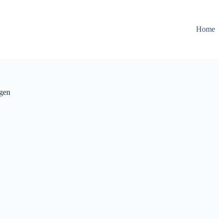
Home
ügen