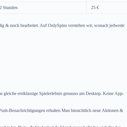
2 Stunden
25 €
dig & rasch bearbeitet. Auf OnlySpins verstehen wir, wonach jedwede
as gleiche erstklassige Spielerlebnis genauso am Desktop. Keine App-
g. Push-Benachrichtigungen erhalten Man hinsichtlich neue Aktionen &