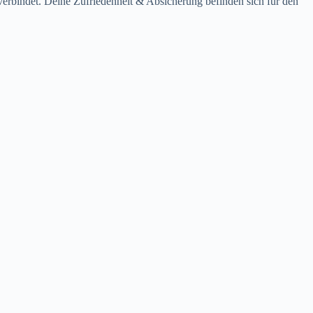
verbindet. Deine Zufriedenheit & Absicherung befinden sich für den