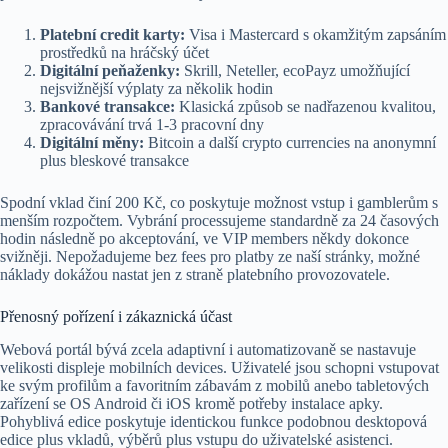
Platební credit karty:
Visa i Mastercard s okamžitým zapsáním
prostředků na hráčský účet
Digitální peňaženky:
Skrill, Neteller, ecoPayz umožňující
nejsvižnější výplaty za několik hodin
Bankové transakce:
Klasická způsob se nadřazenou kvalitou,
zpracovávání trvá 1-3 pracovní dny
Digitální měny:
Bitcoin a další crypto currencies na anonymní
plus bleskové transakce
Spodní vklad činí 200 Kč, co poskytuje možnost vstup i gamblerům s
menším rozpočtem. Vybrání processujeme standardně za 24 časových
hodin následně po akceptování, ve VIP members někdy dokonce
svižněji. Nepožadujeme bez fees pro platby ze naší stránky, možné
náklady dokážou nastat jen z straně platebního provozovatele.
Přenosný pořízení i zákaznická účast
Webová portál bývá zcela adaptivní i automatizovaně se nastavuje
velikosti displeje mobilních devices. Uživatelé jsou schopni vstupovat
ke svým profilům a favoritním zábavám z mobilů anebo tabletových
zařízení se OS Android či iOS kromě potřeby instalace apky.
Pohyblivá edice poskytuje identickou funkce podobnou desktopová
edice plus vkladů, výběrů plus vstupu do uživatelské asistenci.