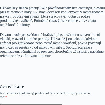
Uživatelský služba pracuje 24/7 prostřednictvím live chattingu, e-mailu
plus telefonické linky. CZ hráči dokážou konverzovat v rámci rodném
jazyce s odbornými agenty, kteří zpracovávají dotazy i potíže
produktivně i vstřícně. Průměrná časový úsek reakce v live chatu
nepřekročí 2 minuty.
Dáváme tools pro svědomité hráčství, plus možnost nastavení limitů
vkladů, vsazení i herního periody. Uživatelé jsou schopni kdykoli
zažádat pro krátkodobé nebo trvalé samo vyloučení, pokud považují,
jak vyžadují přestávku od rizikových zábav. Spolupracujeme s
organizacemi věnujícími se prevencí chorobného závislosti a nabízíme
reference k kvalifikovanou pomoc.
Geef een reactie
Je e-mailadres wordt niet gepubliceerd.
Vereiste velden zijn gemarkeerd
met
*