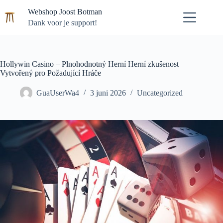
Ga
Webshop Joost Botman
naar
de
Dank voor je support!
inhoud
Hollywin Casino – Plnohodnotný Herní Herní zkušenost
Vytvořený pro Požadující Hráče
GuaUserWa4
3 juni 2026
Uncategorized