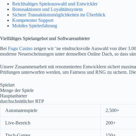
Reichhaltiges Spieleauswahl und Entwickler
Bonusaktionen und Loyalitätssystem
Sichere Transaktionsmöglichkeiten im Überblick
Kompetenter Support
Mobiles Spielerfahrung
Vielfältiges Spielangebot und Softwareanbieter
Bei
Fugu Casino
zeigen wir ‘ne eindrucksvolle Auswahl von über 3.000 
moderne Neuerscheinungen unter demselben Online Dach, so dass sämtl
Unsere Zusammenarbeit mit renommierten Entwicklern sichert maximale
Prüfungen unterworfen werden, um Fairness und RNG zu sichern. Dieses
Spielart
Menge der Spiele
Hauptanbieter
durchschnittlicher RTP
Automatenspiele
2.500+
Live-Bereich
200+
Tisch-Games
150+