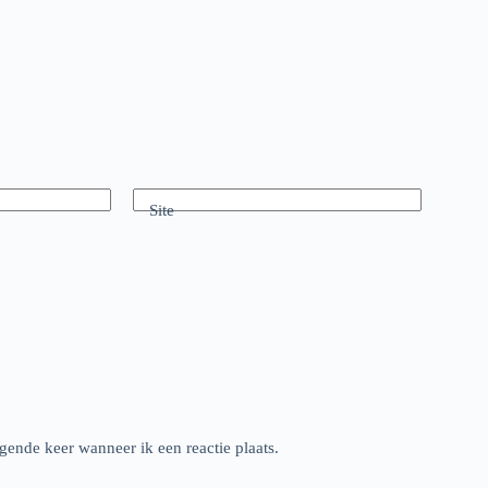
Site
gende keer wanneer ik een reactie plaats.