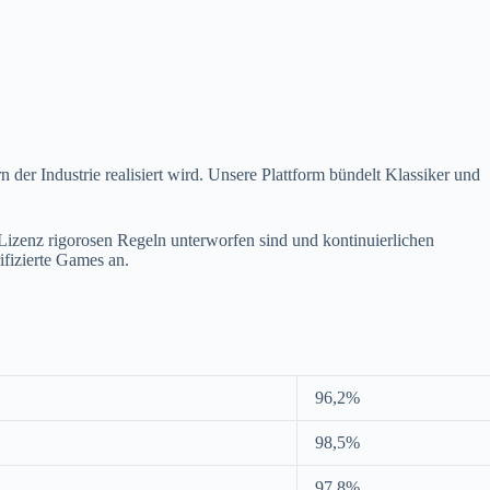
der Industrie realisiert wird. Unsere Plattform bündelt Klassiker und
izenz rigorosen Regeln unterworfen sind und kontinuierlichen
ifizierte Games an.
96,2%
98,5%
97,8%