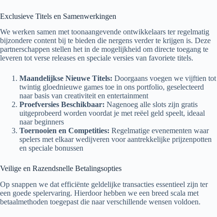
Exclusieve Titels en Samenwerkingen
We werken samen met toonaangevende ontwikkelaars ter regelmatig
bijzondere content bij te bieden die nergens verder te krijgen is. Deze
partnerschappen stellen het in de mogelijkheid om directe toegang te
leveren tot verse releases en speciale versies van favoriete titels.
Maandelijkse Nieuwe Titels:
Doorgaans voegen we vijftien tot
twintig gloednieuwe games toe in ons portfolio, geselecteerd
naar basis van creativiteit en entertainment
Proefversies Beschikbaar:
Nagenoeg alle slots zijn gratis
uitgeprobeerd worden voordat je met reëel geld speelt, ideaal
naar beginners
Toernooien en Competities:
Regelmatige evenementen waar
spelers met elkaar wedijveren voor aantrekkelijke prijzenpotten
en speciale bonussen
Veilige en Razendsnelle Betalingsopties
Op snappen we dat efficiënte geldelijke transacties essentieel zijn ter
een goede spelervaring. Hierdoor hebben we een breed scala met
betaalmethoden toegepast die naar verschillende wensen voldoen.