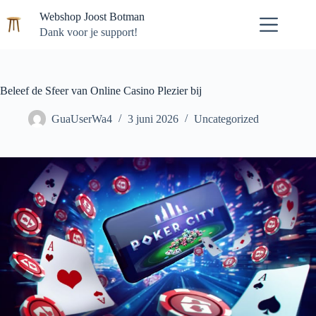
Ga
Webshop Joost Botman
naar
de
Dank voor je support!
inhoud
Beleef de Sfeer van Online Casino Plezier bij
GuaUserWa4
3 juni 2026
Uncategorized