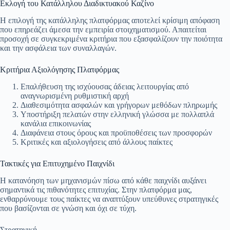
Εκλογή του Κατάλληλου Διαδικτυακού Καζίνο
Η επιλογή της κατάλληλης πλατφόρμας αποτελεί κρίσιμη απόφαση
που επηρεάζει άμεσα την εμπειρία στοιχηματισμού. Απαιτείται
προσοχή σε συγκεκριμένα κριτήρια που εξασφαλίζουν την ποιότητα
και την ασφάλεια των συναλλαγών.
Κριτήρια Αξιολόγησης Πλατφόρμας
Επαλήθευση της ισχύουσας άδειας λειτουργίας από
αναγνωρισμένη ρυθμιστική αρχή
Διαθεσιμότητα ασφαλών και γρήγορων μεθόδων πληρωμής
Υποστήριξη πελατών στην ελληνική γλώσσα με πολλαπλά
κανάλια επικοινωνίας
Διαφάνεια στους όρους και προϋποθέσεις των προσφορών
Κριτικές και αξιολογήσεις από άλλους παίκτες
Τακτικές για Επιτυχημένο Παιχνίδι
Η κατανόηση των μηχανισμών πίσω από κάθε παιχνίδι αυξάνει
σημαντικά τις πιθανότητες επιτυχίας. Στην πλατφόρμα μας,
ενθαρρύνουμε τους παίκτες να αναπτύξουν υπεύθυνες στρατηγικές
που βασίζονται σε γνώση και όχι σε τύχη.
Στρατηγική