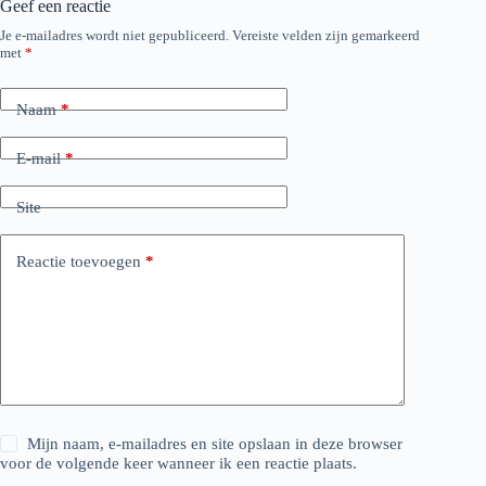
Geef een reactie
Je e-mailadres wordt niet gepubliceerd.
Vereiste velden zijn gemarkeerd
met
*
Naam
*
E-mail
*
Site
Reactie toevoegen
*
Mijn naam, e-mailadres en site opslaan in deze browser
voor de volgende keer wanneer ik een reactie plaats.