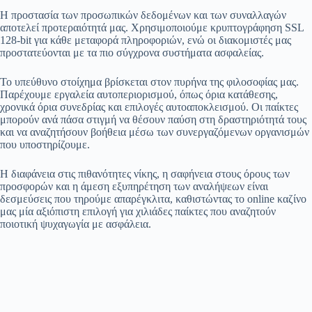
Η προστασία των προσωπικών δεδομένων και των συναλλαγών
αποτελεί προτεραιότητά μας. Χρησιμοποιούμε κρυπτογράφηση SSL
128-bit για κάθε μεταφορά πληροφοριών, ενώ οι διακομιστές μας
προστατεύονται με τα πιο σύγχρονα συστήματα ασφαλείας.
Το υπεύθυνο στοίχημα βρίσκεται στον πυρήνα της φιλοσοφίας μας.
Παρέχουμε εργαλεία αυτοπεριορισμού, όπως όρια κατάθεσης,
χρονικά όρια συνεδρίας και επιλογές αυτοαποκλεισμού. Οι παίκτες
μπορούν ανά πάσα στιγμή να θέσουν παύση στη δραστηριότητά τους
και να αναζητήσουν βοήθεια μέσω των συνεργαζόμενων οργανισμών
που υποστηρίζουμε.
Η διαφάνεια στις πιθανότητες νίκης, η σαφήνεια στους όρους των
προσφορών και η άμεση εξυπηρέτηση των αναλήψεων είναι
δεσμεύσεις που τηρούμε απαρέγκλιτα, καθιστώντας το online καζίνο
μας μία αξιόπιστη επιλογή για χιλιάδες παίκτες που αναζητούν
ποιοτική ψυχαγωγία με ασφάλεια.