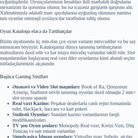
uyğunlaşdırılır. Oyunçularımızın hesabları ikili mərhələli doğrulama
mexanizmi ilə qorunma olunur, bu isə icazəsiz girişlərin qarşısını alır.
Xidmətimizdə ədalətli mərc qaydalarına uyğunluq olunması naminə
tam oyunlar müstəqil yoxlayıcılar tərəfindən təftiş olunur.
Oyun Kataloqu eləcə də Tərtibatçılar
Bizim siyahısında üç min-dən çox oyun variantı mövcuddur və bu say
müntəzəm böyüyür. Kataloqamız dünya tanınmış tərtibatçıların
məhsullarını daxil edir və hər istəyə müvafiq variantlar təklif edir. Slot
maşınlarından başlayaraq real vaxt diler oyunlarına kimi əhatəli seçim
istifadəçilərimizin əlçatandır.
Başlıca Gaming Sinifləri
Ənənəvi və Video Slot maşınları:
Book of Ra, Qonzonun
Axtarışı, Starburst növlü tanınmış oyunlar daxil olmaqla 2 min+
slot oyunu aparatı
Real vaxt Kazino:
Peşəkar dealerlərlə canlı rejim formatında
rulet, blackjack, baccara və kart pokeri
Stolüstü Oyunlar:
Standart kazino variantlarının fərqli
modifikaasiyaları
TV şou Oyun şouları:
Monopoly Real vaxt, Kreizi Vaxt, Düş
Tutacaq və sair müasir variantlar
Simulyasiya İdman oyunları:
Virtuallıq mərc futbolu, atçılıq