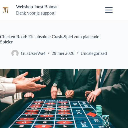
Ga
Webshop Joost Botman
naar
de
Dank voor je support!
inhoud
Chicken Road: Ein absolute Crash-Spiel zum planende
Spieler
GuaUserWa4
29 mei 2026
Uncategorized