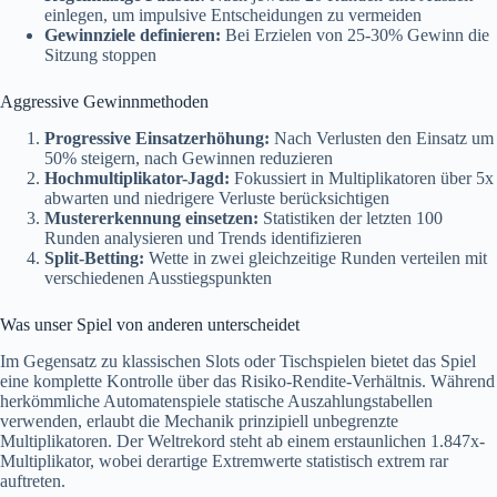
einlegen, um impulsive Entscheidungen zu vermeiden
Gewinnziele definieren:
Bei Erzielen von 25-30% Gewinn die
Sitzung stoppen
Aggressive Gewinnmethoden
Progressive Einsatzerhöhung:
Nach Verlusten den Einsatz um
50% steigern, nach Gewinnen reduzieren
Hochmultiplikator-Jagd:
Fokussiert in Multiplikatoren über 5x
abwarten und niedrigere Verluste berücksichtigen
Mustererkennung einsetzen:
Statistiken der letzten 100
Runden analysieren und Trends identifizieren
Split-Betting:
Wette in zwei gleichzeitige Runden verteilen mit
verschiedenen Ausstiegspunkten
Was unser Spiel von anderen unterscheidet
Im Gegensatz zu klassischen Slots oder Tischspielen bietet das Spiel
eine komplette Kontrolle über das Risiko-Rendite-Verhältnis. Während
herkömmliche Automatenspiele statische Auszahlungstabellen
verwenden, erlaubt die Mechanik prinzipiell unbegrenzte
Multiplikatoren. Der Weltrekord steht ab einem erstaunlichen 1.847x-
Multiplikator, wobei derartige Extremwerte statistisch extrem rar
auftreten.