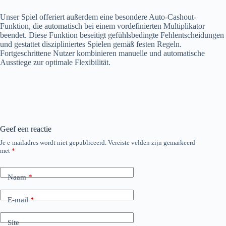
Unser Spiel offeriert außerdem eine besondere Auto-Cashout-
Funktion, die automatisch bei einem vordefinierten Multiplikator
beendet. Diese Funktion beseitigt gefühlsbedingte Fehlentscheidungen
und gestattet diszipliniertes Spielen gemäß festen Regeln.
Fortgeschrittene Nutzer kombinieren manuelle und automatische
Ausstiege zur optimale Flexibilität.
Geef een reactie
Je e-mailadres wordt niet gepubliceerd.
Vereiste velden zijn gemarkeerd
met
*
Naam
*
E-mail
*
Site