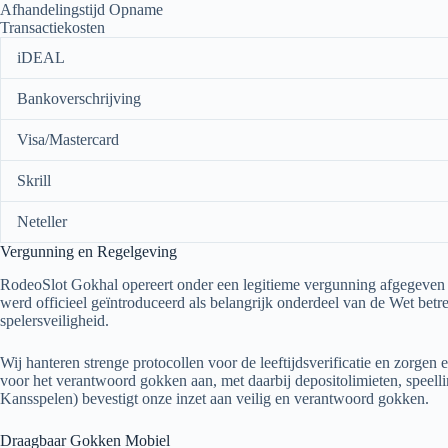
Afhandelingstijd Opname
Transactiekosten
iDEAL
Bankoverschrijving
Visa/Mastercard
Skrill
Neteller
Vergunning en Regelgeving
RodeoSlot Gokhal opereert onder een legitieme vergunning afgegeven 
werd officieel geïntroduceerd als belangrijk onderdeel van de Wet bet
spelersveiligheid.
Wij hanteren strenge protocollen voor de leeftijdsverificatie en zorge
voor het verantwoord gokken aan, met daarbij depositolimieten, speell
Kansspelen) bevestigt onze inzet aan veilig en verantwoord gokken.
Draagbaar Gokken Mobiel