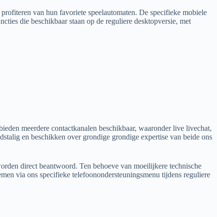
 profiteren van hun favoriete speelautomaten. De specifieke mobiele
ncties die beschikbaar staan op de reguliere desktopversie, met
bieden meerdere contactkanalen beschikbaar, waaronder live livechat,
stalig en beschikken over grondige grondige expertise van beide ons
 worden direct beantwoord. Ten behoeve van moeilijkere technische
en via ons specifieke telefoonondersteuningsmenu tijdens reguliere