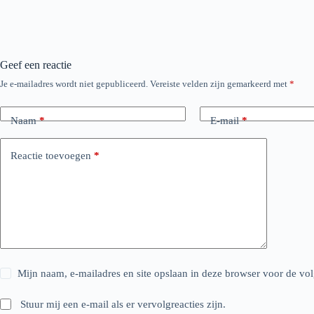
Geef een reactie
Je e-mailadres wordt niet gepubliceerd.
Vereiste velden zijn gemarkeerd met
*
Naam
*
E-mail
*
Reactie toevoegen
*
Mijn naam, e-mailadres en site opslaan in deze browser voor de vol
Stuur mij een e-mail als er vervolgreacties zijn.