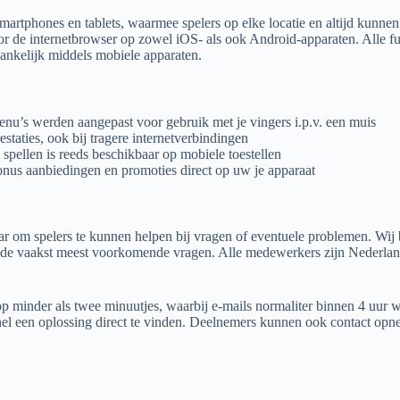
artphones en tablets, waarmee spelers op elke locatie en altijd kunnen
or de internetbrowser op zowel iOS- als ook Android-apparaten. Alle fu
gankelijk middels mobiele apparaten.
nu’s werden aangepast voor gebruik met je vingers i.p.v. een muis
staties, ook bij tragere internetverbindingen
ellen is reeds beschikbaar op mobiele toestellen
nus aanbiedingen en promoties direct op uw je apparaat
r om spelers te kunnen helpen bij vragen of eventuele problemen. Wij 
 de vaakst meest voorkomende vragen. Alle medewerkers zijn Nederland
op minder als twee minuutjes, waarbij e-mails normaliter binnen 4 uur
 een oplossing direct te vinden. Deelnemers kunnen ook contact opnem