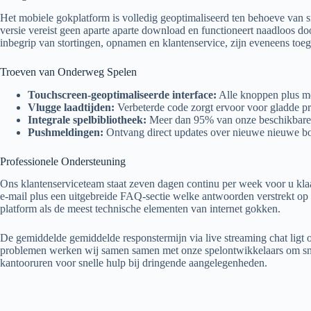
Het mobiele gokplatform is volledig geoptimaliseerd ten behoeve van sm
versie vereist geen aparte aparte download en functioneert naadloos do
inbegrip van stortingen, opnamen en klantenservice, zijn eveneens toe
Troeven van Onderweg Spelen
Touchscreen-geoptimaliseerde interface:
Alle knoppen plus me
Vlugge laadtijden:
Verbeterde code zorgt ervoor voor gladde pre
Integrale spelbibliotheek:
Meer dan 95% van onze beschikbare sp
Pushmeldingen:
Ontvang direct updates over nieuwe nieuwe bo
Professionele Ondersteuning
Ons klantenserviceteam staat zeven dagen continu per week voor u klaa
e-mail plus een uitgebreide FAQ-sectie welke antwoorden verstrekt op
platform als de meest technische elementen van internet gokken.
De gemiddelde gemiddelde responstermijn via live streaming chat ligt 
problemen werken wij samen samen met onze spelontwikkelaars om snel
kantooruren voor snelle hulp bij dringende aangelegenheden.