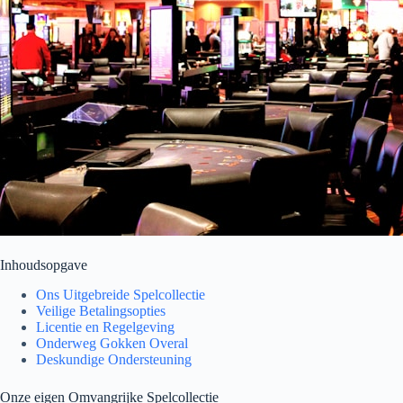
Inhoudsopgave
Ons Uitgebreide Spelcollectie
Veilige Betalingsopties
Licentie en Regelgeving
Onderweg Gokken Overal
Deskundige Ondersteuning
Onze eigen Omvangrijke Spelcollectie