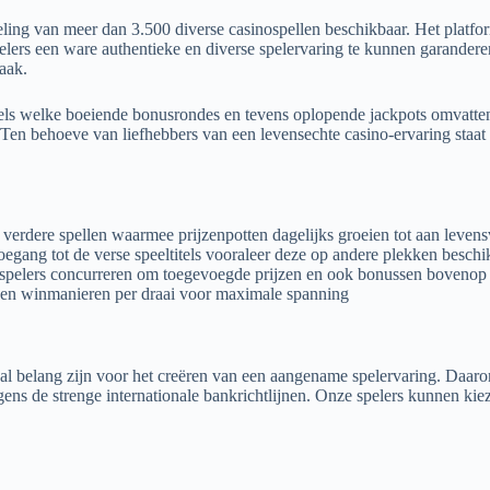
ing van meer dan 3.500 diverse casinospellen beschikbaar. Het platfo
lers een ware authentieke en diverse spelervaring te kunnen garander
maak.
els welke boeiende bonusrondes en tevens oplopende jackpots omvatte
t. Ten behoeve van liefhebbers van een levensechte casino-ervaring staa
erdere spellen waarmee prijzenpotten dagelijks groeien tot aan leven
oegang tot de verse speeltitels vooraleer deze op andere plekken beschi
spelers concurreren om toegevoegde prijzen en ook bonussen bovenop 
en winmanieren per draai voor maximale spanning
itaal belang zijn voor het creëren van een aangename spelervaring. Da
gens de strenge internationale bankrichtlijnen. Onze spelers kunnen ki