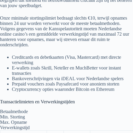
begrijpen dat snelheid en betrouwbaarheid cruciaal zijn bij het beheren
van jouw speelbudget.
Onze minimale stortingslimiet bedraagt slechts €10, terwijl opnames
binnen 24 uur worden verwerkt voor de meeste betaalmethoden.
Volgens gegevens van de Kansspelautoriteit moeten Nederlandse
online casino’s een gemiddelde verwerkingstijd van maximaal 72 uur
hanteren voor opnames, maar wij streven ernaar dit ruim te
onderschrijden.
Creditcards en debetkaarten (Visa, Mastercard) met directe
verwerking
E-wallets zoals Skrill, Neteller en MuchBetter voor instant
transacties
Bankoverschrijvingen via iDEAL voor Nederlandse spelers
Prepaid vouchers zoals Paysafecard voor anoniem storten
Cryptocurrency opties waaronder Bitcoin en Ethereum
Transactielimieten en Verwerkingstijden
Betaalmethode
Min. Storting
Max. Opname
Verwerkingstijd