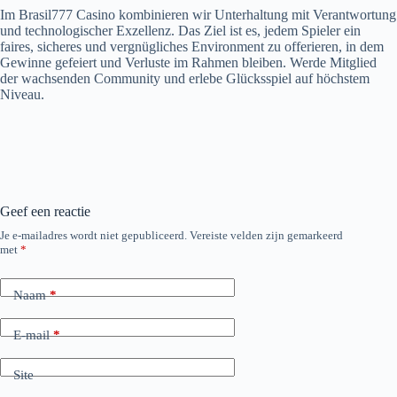
Im Brasil777 Casino kombinieren wir Unterhaltung mit Verantwortung
und technologischer Exzellenz. Das Ziel ist es, jedem Spieler ein
faires, sicheres und vergnügliches Environment zu offerieren, in dem
Gewinne gefeiert und Verluste im Rahmen bleiben. Werde Mitglied
der wachsenden Community und erlebe Glücksspiel auf höchstem
Niveau.
Geef een reactie
Je e-mailadres wordt niet gepubliceerd.
Vereiste velden zijn gemarkeerd
met
*
Naam
*
E-mail
*
Site