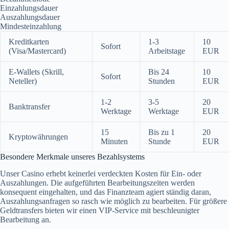
Einzahlungsdauer
Auszahlungsdauer
Mindesteinzahlung
Kreditkarten
1-3
10
Sofort
(Visa/Mastercard)
Arbeitstage
EUR
E-Wallets (Skrill,
Bis 24
10
Sofort
Neteller)
Stunden
EUR
1-2
3-5
20
Banktransfer
Werktage
Werktage
EUR
15
Bis zu 1
20
Kryptowährungen
Minuten
Stunde
EUR
Besondere Merkmale unseres Bezahlsystems
Unser Casino erhebt keinerlei verdeckten Kosten für Ein- oder
Auszahlungen. Die aufgeführten Bearbeitungszeiten werden
konsequent eingehalten, und das Finanzteam agiert ständig daran,
Auszahlungsanfragen so rasch wie möglich zu bearbeiten. Für größere
Geldtransfers bieten wir einen VIP-Service mit beschleunigter
Bearbeitung an.