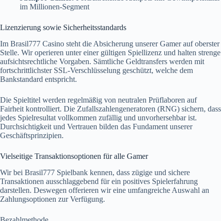
im Millionen-Segment
Lizenzierung sowie Sicherheitsstandards
Im Brasil777 Casino steht die Absicherung unserer Gamer auf oberster
Stelle. Wir operieren unter einer gültigen Spiellizenz und halten strenge
aufsichtsrechtliche Vorgaben. Sämtliche Geldtransfers werden mit
fortschrittlichster SSL-Verschlüsselung geschützt, welche dem
Bankstandard entspricht.
Die Spieltitel werden regelmäßig von neutralen Prüflaboren auf
Fairheit kontrolliert. Die Zufallszahlengeneratoren (RNG) sichern, dass
jedes Spielresultat vollkommen zufällig und unvorhersehbar ist.
Durchsichtigkeit und Vertrauen bilden das Fundament unserer
Geschäftsprinzipien.
Vielseitige Transaktionsoptionen für alle Gamer
Wir bei Brasil777 Spielbank kennen, dass zügige und sichere
Transaktionen ausschlaggebend für ein positives Spielerfahrung
darstellen. Deswegen offerieren wir eine umfangreiche Auswahl an
Zahlungsoptionen zur Verfügung.
Bezahlmethode