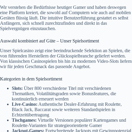
Wir verstehen die Bedürfnisse heutiger Gamer und haben deswegen
eine Platform kreiert, die sowohl auf Computern wie auch auf mobilen
Geräten flüssig läuft. Die intuitive Benutzerführung gestattet es selbst
Anfängern, sich schnell zurechtzufinden und direkt in das
Spielvergnügen einzutauchen.
Auswahl kombiniert auf Güte – Unser Spielsortiment
Unser Spielcasino zeigt eine beeindruckende Selektion an Spielen, die
von führenden Herstellern der Glücksspielbranche geliefert werden.
Von klassischen Casinospielen bis hin zu modernen Video-Slots liefern
wir für jeden Geschmack das passende Angebot.
Kategorien in dem Spielsortiment
Slots:
Über 800 verschiedene Titel mit verschiedenen
Thematiken, Volatilitätsgraden sowie Bonusfeatures, die
kontinuierlich erneuert werden
Live-Casino:
Authentische Dealer-Erfahrung mit Roulette,
Black Jack, Baccarat sowie weiteren Standardspielen in
Echtzeitübertragung
Tischgames:
Virtuelle Versionen populärer Kartengames und
Roulette-Varianten für strategieorientierte Gamer
Jackpot-Games:
Fortschreitende Jackpots mit Gewinnpotenzial