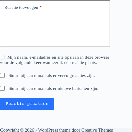
Reactie toevoegen
*
Mijn naam, e-mailadres en site opslaan in deze browser
voor de volgende keer wanneer ik een reactie plaats.
Stuur mij een e-mail als er vervolgreacties zijn.
Stuur mij een e-mail als er nieuwe berichten zijn.
Reactie plaatsen
Copyright © 2026 - WordPress thema door
Creative Themes