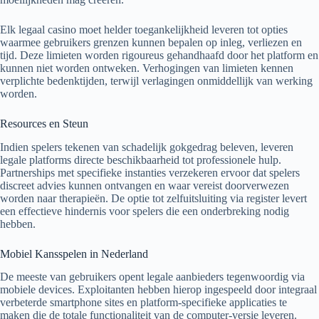
Elk legaal casino moet helder toegankelijkheid leveren tot opties
waarmee gebruikers grenzen kunnen bepalen op inleg, verliezen en
tijd. Deze limieten worden rigoureus gehandhaafd door het platform en
kunnen niet worden ontweken. Verhogingen van limieten kennen
verplichte bedenktijden, terwijl verlagingen onmiddellijk van werking
worden.
Resources en Steun
Indien spelers tekenen van schadelijk gokgedrag beleven, leveren
legale platforms directe beschikbaarheid tot professionele hulp.
Partnerships met specifieke instanties verzekeren ervoor dat spelers
discreet advies kunnen ontvangen en waar vereist doorverwezen
worden naar therapieën. De optie tot zelfuitsluiting via register levert
een effectieve hindernis voor spelers die een onderbreking nodig
hebben.
Mobiel Kansspelen in Nederland
De meeste van gebruikers opent legale aanbieders tegenwoordig via
mobiele devices. Exploitanten hebben hierop ingespeeld door integraal
verbeterde smartphone sites en platform-specifieke applicaties te
maken die de totale functionaliteit van de computer-versie leveren.