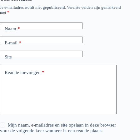
Je e-mailadres wordt niet gepubliceerd.
Vereiste velden zijn gemarkeerd
met
*
Naam
*
E-mail
*
Site
Reactie toevoegen
*
Mijn naam, e-mailadres en site opslaan in deze browser
voor de volgende keer wanneer ik een reactie plaats.