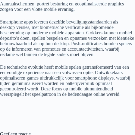
Aanraakschermen, portret besturing en geoptimaliseerde graphics
zorgen voor een vlotte mobile ervaring.
Smartphone apps leveren dezelfde beveiligingsstandaarden als
desktop-versies, met biometrische verificatie als bijkomende
bescherming op moderne mobiele apparaten. Gokkers kunnen mobiel
deposito’s doen, spellen bespelen en opnames verzoeken met identieke
betrouwbaarheid als op hun desktop. Push-notificaties houden spelers
op de informeren van promoties en accountactiviteiten, waarbij
reclame wel binnen de legale kaders moet blijven.
De technische evolutie heeft mobile spelen getransformeerd van een
eenvoudige experience naar een volwassen optie. Ontwikkelaars
optimaliseren games uitdrukkelijk voor smartphone displays, waarbij
tijden geminimaliseerd worden en batterijverbruik optimaal
gecontroleerd wordt. Deze focus op mobile uitmuntendheid
weerspiegelt het speelpatroon in de hedendaagse online wereld.
Geef een reactie