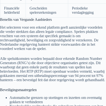
Financiële
Gescheiden
Periodieke
helderheid
spelersrekeningen
verslaglegging
Benefits van Vergunde Aanbieders
Het selecteren voor een erkend platform geeft aanzienlijke voordelen
die verder strekken dan alleen legale compliance. Spelers plukken
vruchten van een systeem dat specifiek gemaakt is om
rechtvaardigheid, beveiliging en zorgvuldigheid te verzekeren. De
Nederlandse regelgeving hanteert strikte voorwaarden die in het
voordeel werken van de speler.
Alle speluitkomsten worden bepaald door erkende Random Number
Generators (RNG’s) die door objectieve organisaties getest zijn. Dit
waarborgt dat geen enkele partij de resultaten van spellen kan
beïnvloeden. Het RTP (RTP) moet openbaar worden vermeld, waarbij
gokkasten meestal een uitbetalingspercentage van 94 procent tot 97%
hanteren – een bevestigd feit dat door regelgeving wordt gehandhaafd.
Beveiligingsmaatregelen
Automatische grenzen op stortingen en inzetten om overmatig
gokken te verhinderen