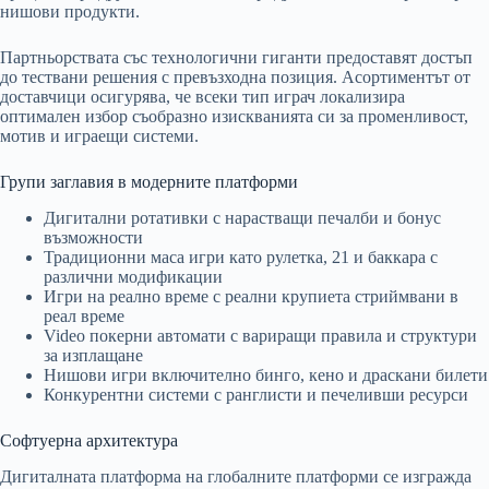
нишови продукти.
Партньорствата със технологични гиганти предоставят достъп
до тествани решения с превъзходна позиция. Асортиментът от
доставчици осигурява, че всеки тип играч локализира
оптимален избор съобразно изискванията си за променливост,
мотив и играещи системи.
Групи заглавия в модерните платформи
Дигитални ротативки с нарастващи печалби и бонус
възможности
Традиционни маса игри като рулетка, 21 и баккара с
различни модификации
Игри на реално време с реални крупиета стриймвани в
реал време
Video покерни автомати с вариращи правила и структури
за изплащане
Нишови игри включително бинго, кено и драскани билети
Конкурентни системи с ранглисти и печеливши ресурси
Софтуерна архитектура
Дигиталната платформа на глобалните платформи се изгражда