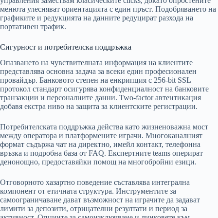
управления замествам класическите clicks, докато опростените
менюта улесняват ориентацията с един пръст. Подобряването на
графиките и редукцията на данните редуцират разхода на
портативен трафик.
Сигурност и потребителска поддръжка
Опазването на чувствителната информация на клиентите
представлява основна задача за всеки един професионален
провайдър. Банковото степен на енкрипция с 256-bit SSL
протокол стандарт осигурява конфиденциалност на банковите
транзакции и персоналните данни. Two-factor автентикация
добавя екстра ниво на защита за клиентските регистрации.
Потребителската поддръжка действа като жизненоважна мост
между оператора и платформените играчи. Многоканалният
формат съдържа чат на директно, имейл контакт, телефонна
връзка и подробна база от FAQ. Експертните teams оперират
денонощно, предоставяйки помощ на многобройни езици.
Отговорното хазартно поведение съставлява интегрална
компонент от етичната структура. Инструментите за
самоограничаване дават възможност на играчите да задават
лимити за депозити, отрицателни резултати и период за
активност. Опциите за самоизключване и линковете към