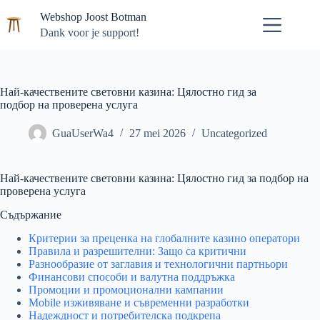
Ga
Webshop Joost Botman
naar
de
Dank voor je support!
inhoud
Най-качествените световни казина: Цялостно гид за
подбор на проверена услуга
GuaUserWa4
27 mei 2026
Uncategorized
Най-качествените световни казина: Цялостно гид за подбор на
проверена услуга
Съдържание
Критерии за преценка на глобалните казино оператори
Правила и разрешителни: Защо са критични
Разнообразие от заглавия и технологични партньори
Финансови способи и валутна поддръжка
Промоции и промоционални кампании
Mobile изживяване и съвременни разработки
Надеждност и потребителска подкрепа