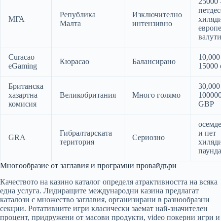
25000 
петдес
Република
Изключително
МГА
хиляд
Малта
интензивно
европ
валут
Curacao
10,000
Кюрасао
Балансирано
eGaming
15000 
Британска
30,000
хазартна
Великобритания
Много голямо
10000
комисия
GBP
осемде
Гибралтарската
и пет
GRA
Сериозно
територия
хиляд
паунд
Многообразие от заглавия и програмни провайдъри
Качеството на казино каталог определя атрактивността на всяка
една услуга. Лидиращите международни казина предлагат
каталози с множество заглавия, организирани в разнообразни
секции. Ротативните игри класически заемат най-значителен
процент, придружени от масови продукти, video покерни игри и