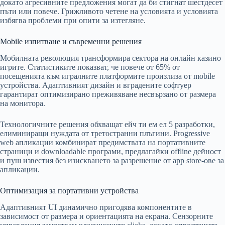
докато агресивните предложения могат да би стигнат шестдесет
пъти или повече. Грижливото четене на условията и условията
избягва проблеми при опити за изтегляне.
Mobile изпитване и съвременни решения
Мобилната революция трансформира сектора на онлайн казино
игрите. Статистиките показват, че повече от 65% от
посещенията към игралните платформите произлиза от mobile
устройства. Адаптивният дизайн и вградените софтуер
гарантират оптимизирано преживяване несвързано от размера
на монитора.
Технологичните решения обхващат ейч ти ем ел 5 разработки,
елиминиращи нуждата от третостранни плъгини. Progressive
web апликации комбинират предимствата на портативните
страници и downloadable програми, предлагайки offline дейност
и пуш известия без изискването за разрешение от app store-ове за
апликации.
Оптимизация за портативни устройства
Адаптивният UI динамично пригодява компонентите в
зависимост от размера и ориентацията на екрана. Сензорните