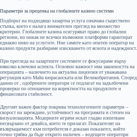
Параметри за преценка на глобалните казино системи
Подборът на подходящо хазартна услуга означава съществено
стъпка, което е налага внимателен преглед на множество
критерии. Глобалните казина осигуряват право до глобални
региони, но никак не всички възможни платформи гарантират
еднакво ниво на услугите. Ние самите като опитен оператор на
казино продукти разбираме изискването от яснота и надеждност.
При прегледа на хазартните системите се фокусираме върху
няколко ключови аспекта. Основно важност има законността на
операцията – наличието на актуална лицензия от уважавана
регулация като Malta кюрасаоската или Великобритания. Според
данни от , одобрените оператори се подлагат на задълбочени
проверки по отношение на коректността на продуктите и
финансовата стабилност.
Другият важен фактор покрива технологичните параметри –
скорост на зареждане, устойчивост на програмата и степен на
визуализацията. Модерните играчи искат гладко изпитване
несвързано от девайса, което те прилагат. Показателят на
възвръщаемост към потребителя е доказан показател, който
точно трябва да бъде открито наличен – водещите оператори