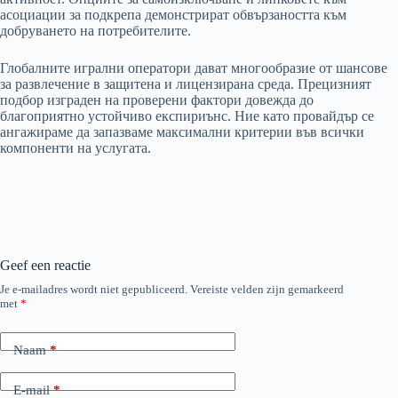
асоциации за подкрепа демонстрират обвързаността към
добруването на потребителите.
Глобалните игрални оператори дават многообразие от шансове
за развлечение в защитена и лицензирана среда. Прецизният
подбор изграден на проверени фактори довежда до
благоприятно устойчиво експириънс. Ние като провайдър се
ангажираме да запазваме максимални критерии във всички
компоненти на услугата.
Geef een reactie
Je e-mailadres wordt niet gepubliceerd.
Vereiste velden zijn gemarkeerd
met
*
Naam
*
E-mail
*