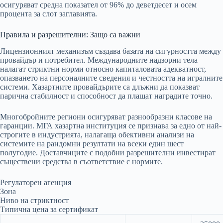
осигуряват средна показател от 96% до деветдесет и осем
процента за слот заглавията.
Правила и разрешителни: Защо са важни
Лицензионният механизъм създава базата на сигурността между
провайдър и потребител. Международните надзорни тела
налагат стриктни норми относно капиталовата адекватност,
опазването на персоналните сведения и честността на игралните
системи. Хазартните провайдърите са длъжни да показват
парична стабилност и способност да плащат наградите точно.
Многобройните региони осигуряват разнообразни класове на
гаранции. МГА хазартна институция се признава за едно от най-
строгите в индустрията, налагаща обективни анализи на
системите на рандомни резултати на всеки един шест
полугодие. Доставчиците с подобни разрешителни инвестират
съществени средства в съответствие с нормите.
Регулаторен агенция
Зона
Ниво на стриктност
Типична цена за сертификат