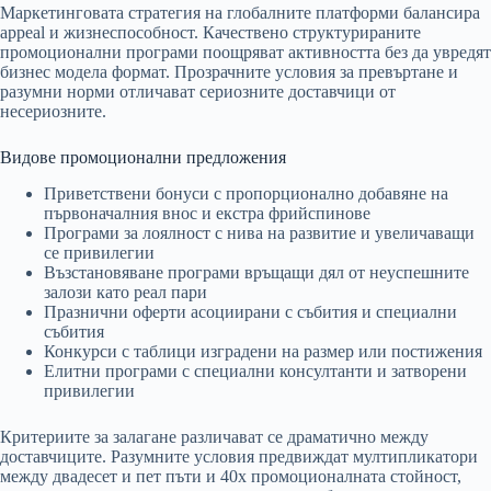
Маркетинговата стратегия на глобалните платформи балансира
appeal и жизнеспособност. Качествено структурираните
промоционални програми поощряват активността без да увредят
бизнес модела формат. Прозрачните условия за превъртане и
разумни норми отличават сериозните доставчици от
несериозните.
Видове промоционални предложения
Приветствени бонуси с пропорционално добавяне на
първоначалния внос и екстра фрийспинове
Програми за лоялност с нива на развитие и увеличаващи
се привилегии
Възстановяване програми връщащи дял от неуспешните
залози като реал пари
Празнични оферти асоциирани с събития и специални
събития
Конкурси с таблици изградени на размер или постижения
Елитни програми с специални консултанти и затворени
привилегии
Критериите за залагане различават се драматично между
доставчиците. Разумните условия предвиждат мултипликатори
между двадесет и пет пъти и 40x промоционалната стойност,