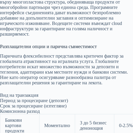
върху многопластова структура, обединяваща продукти от
многобройни партньори чрез единна среда. Програмните
интерфейси съединенията дават възможност безпроблемно
добавяне на допълнителни заглавия и оптимизиране на
играческото изживяване. Водещите системи въвеждат cloud
инфраструктури за гарантиране на голяма наличност и
разширяемост.
Разплащателни опции и парична съвместимост
Паричната флексибилност представлява критичен фактор за
глобалната атрактивност на игралната услуга. Глобалните
потребители искат множество възможности за депозити и
тегления, адаптирани към местните нужди и банкови системи.
Ние като оператор осигуряваме разнообразна палитра от
разплащателни решения за гарантиране на лекота.
Вид на транзакция
Период за процесиране (депозит)
Срок за процесиране (изтегляне)
Комисионна разход
Банкови
3 до 5 бизнес
картови
Моментално
0-2.5%
денонощия
продукти