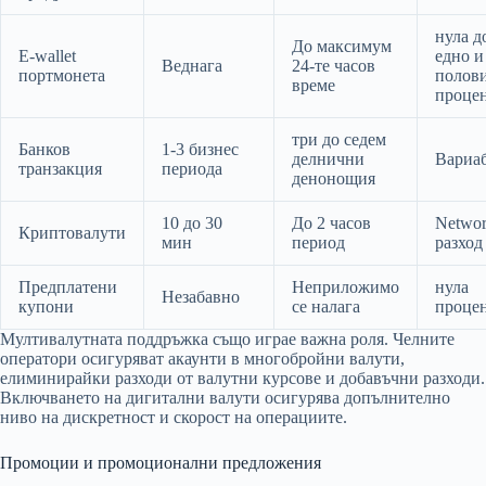
нула д
До максимум
E-wallet
едно и
Веднага
24-те часов
портмонета
полов
време
проце
три до седем
Банков
1-3 бизнес
делнични
Вариа
транзакция
периода
денонощия
10 до 30
До 2 часов
Netwo
Криптовалути
мин
период
разход
Предплатени
Неприложимо
нула
Незабавно
купони
се налага
проце
Мултивалутната поддръжка също играе важна роля. Челните
оператори осигуряват акаунти в многобройни валути,
елиминирайки разходи от валутни курсове и добавъчни разходи.
Включването на дигитални валути осигурява допълнително
ниво на дискретност и скорост на операциите.
Промоции и промоционални предложения