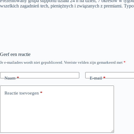
Prezentowany grupa supportu działa 24 h na dzień, 7 okresów w tygodn
wszelkich zagadnień tech, pieniężnych i związanych z premiami. Typ
Geef een reactie
Je e-mailadres wordt niet gepubliceerd.
Vereiste velden zijn gemarkeerd met
*
Naam
*
E-mail
*
Reactie toevoegen
*