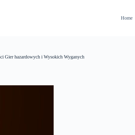
Home
ości Gier hazardowych i Wysokich Wyganych