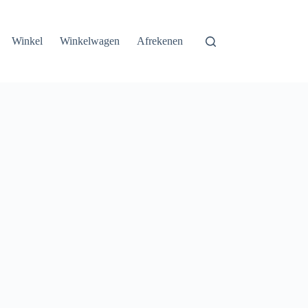
Winkel
Winkelwagen
Afrekenen