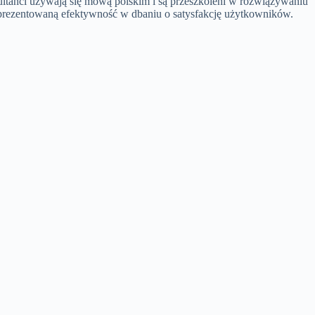
sultanci używają się mową polskim i są przeszkoleni w rozwiązywaniu
i prezentowaną efektywność w dbaniu o satysfakcję użytkowników.