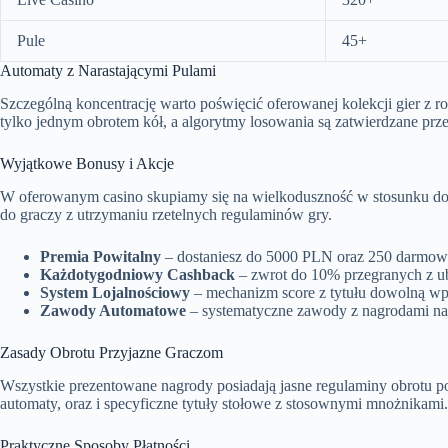
Pule
45+
Automaty z Narastającymi Pulami
Szczególną koncentrację warto poświęcić oferowanej kolekcji gier z r
tylko jednym obrotem kół, a algorytmy losowania są zatwierdzane przez
Wyjątkowe Bonusy i Akcje
W oferowanym casino skupiamy się na wielkoduszność w stosunku do 
do graczy z utrzymaniu rzetelnych regulaminów gry.
Premia Powitalny
– dostaniesz do 5000 PLN oraz 250 darmowyc
Każdotygodniowy Cashback
– zwrot do 10% przegranych z ubi
System Lojalnościowy
– mechanizm score z tytułu dowolną wpł
Zawody Automatowe
– systematyczne zawody z nagrodami nag
Zasady Obrotu Przyjazne Graczom
Wszystkie prezentowane nagrody posiadają jasne regulaminy obrotu p
automaty, oraz i specyficzne tytuły stołowe z stosownymi mnożnikami.
Praktyczne Sposoby Płatności