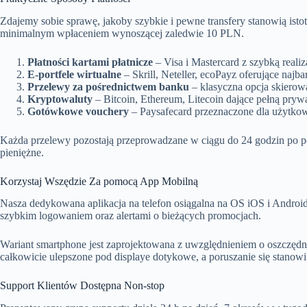
Zdajemy sobie sprawę, jakoby szybkie i pewne transfery stanowią isto
minimalnym wpłaceniem wynoszącej zaledwie 10 PLN.
Płatności kartami płatnicze
– Visa i Mastercard z szybką reali
E-portfele wirtualne
– Skrill, Neteller, ecoPayz oferujące naj
Przelewy za pośrednictwem banku
– klasyczna opcja skierow
Kryptowaluty
– Bitcoin, Ethereum, Litecoin dające pełną pryw
Gotówkowe vouchery
– Paysafecard przeznaczone dla użytko
Każda przelewy pozostają przeprowadzane w ciągu do 24 godzin po po
pieniężne.
Korzystaj Wszędzie Za pomocą App Mobilną
Nasza dedykowana aplikacja na telefon osiągalna na OS iOS i Android 
szybkim logowaniem oraz alertami o bieżących promocjach.
Wariant smartphone jest zaprojektowana z uwzględnieniem o oszczędnoś
całkowicie ulepszone pod displaye dotykowe, a poruszanie się stanowi
Support Klientów Dostępna Non-stop