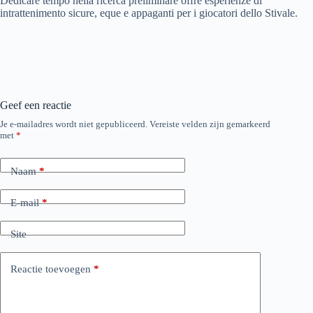
Dedicare tempo nella ricerca preliminare offre esperienze di
intrattenimento sicure, eque e appaganti per i giocatori dello Stivale.
Geef een reactie
Je e-mailadres wordt niet gepubliceerd.
Vereiste velden zijn gemarkeerd
met
*
Naam
*
E-mail
*
Site
Reactie toevoegen
*