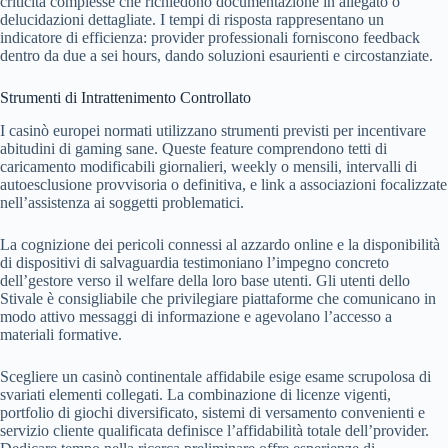
criticità complesse che richiedono documentazione in allegato o
delucidazioni dettagliate. I tempi di risposta rappresentano un
indicatore di efficienza: provider professionali forniscono feedback
dentro da due a sei hours, dando soluzioni esaurienti e circostanziate.
Strumenti di Intrattenimento Controllato
I casinò europei normati utilizzano strumenti previsti per incentivare
abitudini di gaming sane. Queste feature comprendono tetti di
caricamento modificabili giornalieri, weekly o mensili, intervalli di
autoesclusione provvisoria o definitiva, e link a associazioni focalizzate
nell’assistenza ai soggetti problematici.
La cognizione dei pericoli connessi al azzardo online e la disponibilità
di dispositivi di salvaguardia testimoniano l’impegno concreto
dell’gestore verso il welfare della loro base utenti. Gli utenti dello
Stivale è consigliabile che privilegiare piattaforme che comunicano in
modo attivo messaggi di informazione e agevolano l’accesso a
materiali formative.
Scegliere un casinò continentale affidabile esige esame scrupolosa di
svariati elementi collegati. La combinazione di licenze vigenti,
portfolio di giochi diversificato, sistemi di versamento convenienti e
servizio cliente qualificata definisce l’affidabilità totale dell’provider.