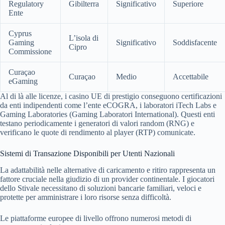
Regulatory
Gibilterra
Significativo
Superiore
Ente
Cyprus
L’isola di
Gaming
Significativo
Soddisfacente
Cipro
Commissione
Curaçao
Curaçao
Medio
Accettabile
eGaming
Al di là alle licenze, i casino UE di prestigio conseguono certificazioni
da enti indipendenti come l’ente eCOGRA, i laboratori iTech Labs e
Gaming Laboratories (Gaming Laboratori International). Questi enti
testano periodicamente i generatori di valori random (RNG) e
verificano le quote di rendimento al player (RTP) comunicate.
Sistemi di Transazione Disponibili per Utenti Nazionali
La adattabilità nelle alternative di caricamento e ritiro rappresenta un
fattore cruciale nella giudizio di un provider continentale. I giocatori
dello Stivale necessitano di soluzioni bancarie familiari, veloci e
protette per amministrare i loro risorse senza difficoltà.
Le piattaforme europee di livello offrono numerosi metodi di