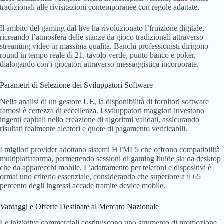
tradizionali alle rivisitazioni contemporanee con regole adattate.
Il ambito del gaming dal live ha rivoluzionato l’fruizione digitale,
ricreando l’atmosfera delle stanze da gioco tradizionali attraverso
streaming video in massima qualità. Banchi professionisti dirigono
round in tempo reale di 21, tavolo verde, punto banco e poker,
dialogando con i giocatori attraverso messaggistica incorporate.
Parametri di Selezione dei Sviluppatori Software
Nella analisi di un gestore UE, la disponibilità di fornitori software
famosi è certezza di eccellenza. I sviluppatori maggiori investono
ingenti capitali nello creazione di algoritmi validati, assicurando
risultati realmente aleatori e quote di pagamento verificabili.
I migliori provider adottano sistemi HTML5 che offrono compatibilità
multipiattaforma, permettendo sessioni di gaming fluide sia da desktop
che da apparecchi mobile. L’adattamento per telefoni e dispositivi è
ormai uno criterio essenziale, considerando che superiore a il 65
percento degli ingressi accade tramite device mobile.
Vantaggi e Offerte Destinate al Mercato Nazionale
Le iniziative commerciali costituiscono uno strumento di promozione