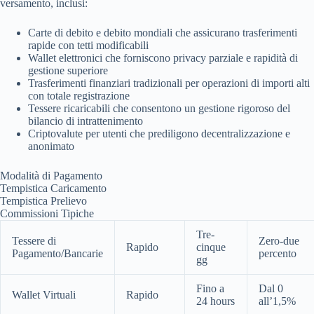
versamento, inclusi:
Carte di debito e debito mondiali che assicurano trasferimenti
rapide con tetti modificabili
Wallet elettronici che forniscono privacy parziale e rapidità di
gestione superiore
Trasferimenti finanziari tradizionali per operazioni di importi alti
con totale registrazione
Tessere ricaricabili che consentono un gestione rigoroso del
bilancio di intrattenimento
Criptovalute per utenti che prediligono decentralizzazione e
anonimato
Modalità di Pagamento
Tempistica Caricamento
Tempistica Prelievo
Commissioni Tipiche
Tre-
Tessere di
Zero-due
Rapido
cinque
Pagamento/Bancarie
percento
gg
Fino a
Dal 0
Wallet Virtuali
Rapido
24 hours
all’1,5%