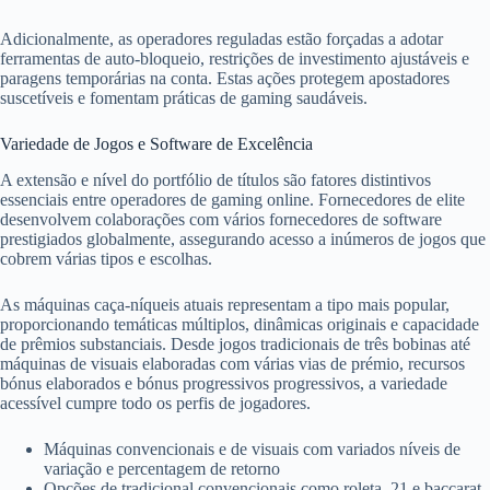
Adicionalmente, as operadores reguladas estão forçadas a adotar
ferramentas de auto-bloqueio, restrições de investimento ajustáveis e
paragens temporárias na conta. Estas ações protegem apostadores
suscetíveis e fomentam práticas de gaming saudáveis.
Variedade de Jogos e Software de Excelência
A extensão e nível do portfólio de títulos são fatores distintivos
essenciais entre operadores de gaming online. Fornecedores de elite
desenvolvem colaborações com vários fornecedores de software
prestigiados globalmente, assegurando acesso a inúmeros de jogos que
cobrem várias tipos e escolhas.
As máquinas caça-níqueis atuais representam a tipo mais popular,
proporcionando temáticas múltiplos, dinâmicas originais e capacidade
de prêmios substanciais. Desde jogos tradicionais de três bobinas até
máquinas de visuais elaboradas com várias vias de prémio, recursos
bónus elaborados e bónus progressivos progressivos, a variedade
acessível cumpre todo os perfis de jogadores.
Máquinas convencionais e de visuais com variados níveis de
variação e percentagem de retorno
Opções de tradicional convencionais como roleta, 21 e baccarat