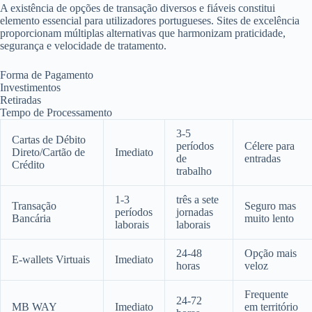
A existência de opções de transação diversos e fiáveis constitui
elemento essencial para utilizadores portugueses. Sites de excelência
proporcionam múltiplas alternativas que harmonizam praticidade,
segurança e velocidade de tratamento.
Forma de Pagamento
Investimentos
Retiradas
Tempo de Processamento
3-5
Cartas de Débito
períodos
Célere para
Direto/Cartão de
Imediato
de
entradas
Crédito
trabalho
1-3
três a sete
Transação
Seguro mas
períodos
jornadas
Bancária
muito lento
laborais
laborais
24-48
Opção mais
E-wallets Virtuais
Imediato
horas
veloz
Frequente
24-72
MB WAY
Imediato
em território