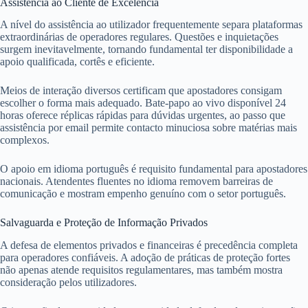
Assistência ao Cliente de Excelência
A nível do assistência ao utilizador frequentemente separa plataformas
extraordinárias de operadores regulares. Questões e inquietações
surgem inevitavelmente, tornando fundamental ter disponibilidade a
apoio qualificada, cortês e eficiente.
Meios de interação diversos certificam que apostadores consigam
escolher o forma mais adequado. Bate-papo ao vivo disponível 24
horas oferece réplicas rápidas para dúvidas urgentes, ao passo que
assistência por email permite contacto minuciosa sobre matérias mais
complexos.
O apoio em idioma português é requisito fundamental para apostadores
nacionais. Atendentes fluentes no idioma removem barreiras de
comunicação e mostram empenho genuíno com o setor português.
Salvaguarda e Proteção de Informação Privados
A defesa de elementos privados e financeiras é precedência completa
para operadores confiáveis. A adoção de práticas de proteção fortes
não apenas atende requisitos regulamentares, mas também mostra
consideração pelos utilizadores.