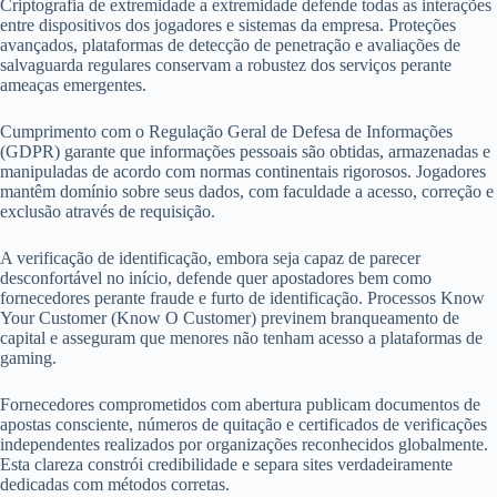
Criptografia de extremidade a extremidade defende todas as interações
entre dispositivos dos jogadores e sistemas da empresa. Proteções
avançados, plataformas de detecção de penetração e avaliações de
salvaguarda regulares conservam a robustez dos serviços perante
ameaças emergentes.
Cumprimento com o Regulação Geral de Defesa de Informações
(GDPR) garante que informações pessoais são obtidas, armazenadas e
manipuladas de acordo com normas continentais rigorosos. Jogadores
mantêm domínio sobre seus dados, com faculdade a acesso, correção e
exclusão através de requisição.
A verificação de identificação, embora seja capaz de parecer
desconfortável no início, defende quer apostadores bem como
fornecedores perante fraude e furto de identificação. Processos Know
Your Customer (Know O Customer) previnem branqueamento de
capital e asseguram que menores não tenham acesso a plataformas de
gaming.
Fornecedores comprometidos com abertura publicam documentos de
apostas consciente, números de quitação e certificados de verificações
independentes realizados por organizações reconhecidos globalmente.
Esta clareza constrói credibilidade e separa sites verdadeiramente
dedicadas com métodos corretas.