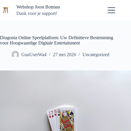
Ga
Webshop Joost Botman
naar
de
Dank voor je support!
inhoud
Dragonia Online Speelplatform: Uw Definitieve Bestemming
voor Hoogwaardige Digitale Entertainment
GuaUserWa4
27 mei 2026
Uncategorized