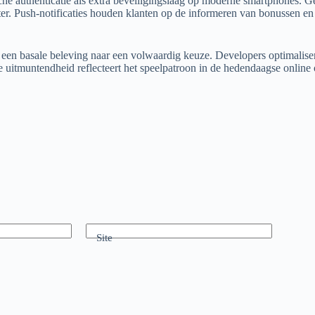
sche authenticatie als extra beveiligingslaag op moderne smartphones. 
. Push-notificaties houden klanten op de informeren van bonussen en t
en basale beleving naar een volwaardig keuze. Developers optimalisere
uitmuntendheid reflecteert het speelpatroon in de hedendaagse online
Site