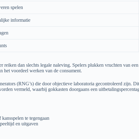
weren spelen
lijke informatie
lagen
unts
der reiken dan slechts legale naleving. Spelers plukken vruchten van een
 in het voordeel werken van de consument.
ors (RNG’s) die door objectieve laboratoria gecontroleerd zijn. Dit w
orden vermeld, waarbij gokkasten doorgaans een uitbetalingspercentag
f kansspelen te tegengaan
eeltijd en uitgaven