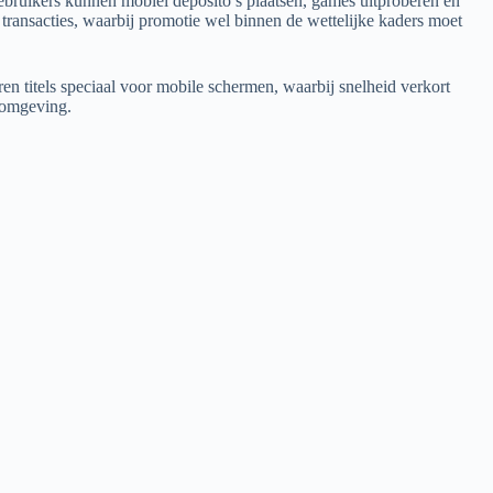
Gebruikers kunnen mobiel deposito’s plaatsen, games uitproberen en
ransacties, waarbij promotie wel binnen de wettelijke kaders moet
n titels speciaal voor mobile schermen, waarbij snelheid verkort
 omgeving.