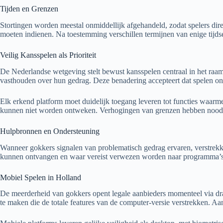
Tijden en Grenzen
Stortingen worden meestal onmiddellijk afgehandeld, zodat spelers dire
moeten indienen. Na toestemming verschillen termijnen van enige tijds
Veilig Kansspelen als Prioriteit
De Nederlandse wetgeving stelt bewust kansspelen centraal in het raa
vasthouden over hun gedrag. Deze benadering accepteert dat spelen ont
Elk erkend platform moet duidelijk toegang leveren tot functies waarm
kunnen niet worden ontweken. Verhogingen van grenzen hebben noodzak
Hulpbronnen en Ondersteuning
Wanneer gokkers signalen van problematisch gedrag ervaren, verstrekke
kunnen ontvangen en waar vereist verwezen worden naar programma’s. De 
Mobiel Spelen in Holland
De meerderheid van gokkers opent legale aanbieders momenteel via dr
te maken die de totale features van de computer-versie verstrekken. A