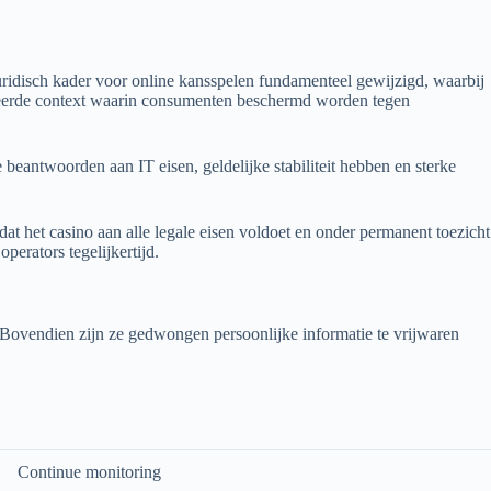
ridisch kader voor online kansspelen fundamenteel gewijzigd, waarbij
leerde context waarin consumenten beschermd worden tegen
eantwoorden aan IT eisen, geldelijke stabiliteit hebben en sterke
at het casino aan alle legale eisen voldoet en onder permanent toezicht
erators tegelijkertijd.
Bovendien zijn ze gedwongen persoonlijke informatie te vrijwaren
Continue monitoring