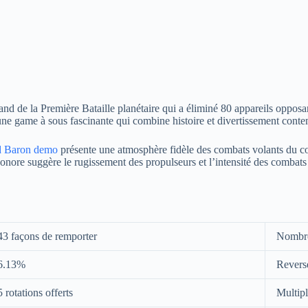
and de la Première Bataille planétaire qui a éliminé 80 appareils opposa
 une game à sous fascinante qui combine histoire et divertissement cont
 Baron demo
présente une atmosphère fidèle des combats volants du 
 sonore suggère le rugissement des propulseurs et l’intensité des combats 
43 façons de remporter
Nombre
6.13%
Revers
 rotations offerts
Multipl