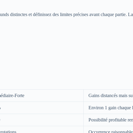
unds distinctes et définissez des limites précises avant chaque partie.
édiaire-Forte
Gains distancés mais su
%
Environ 1 gain chaque l
0
Possibilité profitable r
rotations
Occurrence raisonnable