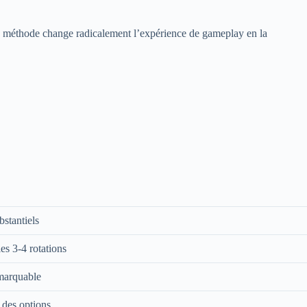
 La méthode change radicalement l’expérience de gameplay en la
bstantiels
es 3-4 rotations
emarquable
 des options